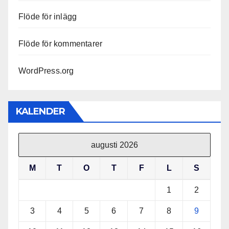
Flöde för inlägg
Flöde för kommentarer
WordPress.org
KALENDER
augusti 2026
M
T
O
T
F
L
S
1
2
3
4
5
6
7
8
9