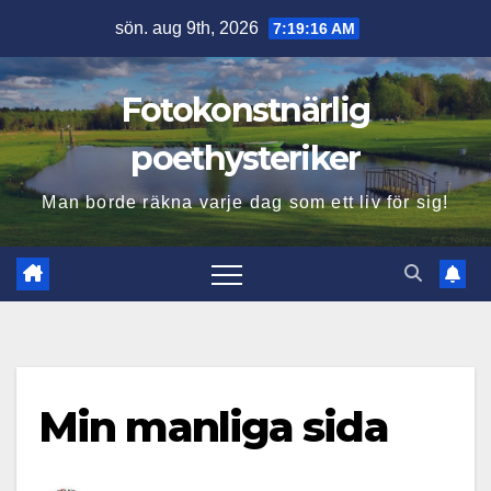
Hoppa
sön. aug 9th, 2026
7:19:17 AM
till
innehåll
Fotokonstnärlig
poethysteriker
Man borde räkna varje dag som ett liv för sig!
Min manliga sida