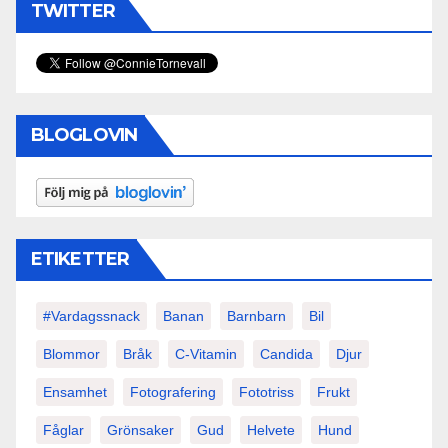
TWITTER
BLOGLOVIN
ETIKETTER
#vardagssnack
Banan
Barnbarn
Bil
Blommor
Bråk
C-Vitamin
Candida
Djur
Ensamhet
Fotografering
Fototriss
Frukt
Fåglar
Grönsaker
Gud
Helvete
Hund