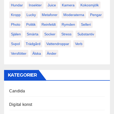
Hundar
Insekter
Juice
Kamera
Kokosmjölk
Kropp
Lucky
Metaforer
Moderaterna
Pengar
Photo
Politik
Reinfeldt
Rymden
Selleri
Själen
Smärta
Socker
Stress
Substantiv
Svpol
Trädgård
Vattendroppar
Verb
Versfötter
Älska
Änder
KATEGORIER
Candida
Digital konst