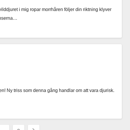
lddjuret i mig ropar morrhåren följer din riktning klyver
ränserna…
öppen! Ny triss som denna gång handlar om att vara djurisk.