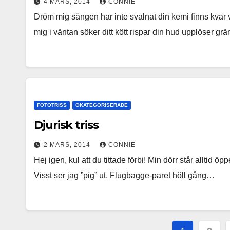
4 MARS, 2014
CONNIE
Dröm mig sängen har inte svalnat din kemi finns kvar vi
mig i väntan söker ditt kött rispar din hud upplöser g
FOTOTRISS
OKATEGORISERADE
Djurisk triss
2 MARS, 2014
CONNIE
Hej igen, kul att du tittade förbi! Min dörr står alltid 
Visst ser jag ”pig” ut. Flugbagge-paret höll gång…