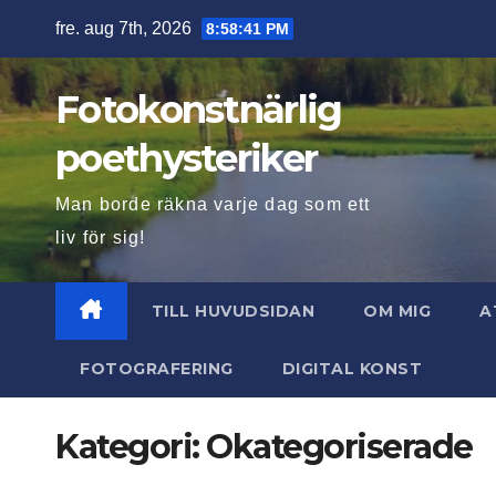
Hoppa
fre. aug 7th, 2026
8:58:42 PM
till
innehåll
Fotokonstnärlig
poethysteriker
Man borde räkna varje dag som ett
liv för sig!
TILL HUVUDSIDAN
OM MIG
A
FOTOGRAFERING
DIGITAL KONST
Kategori:
Okategoriserade