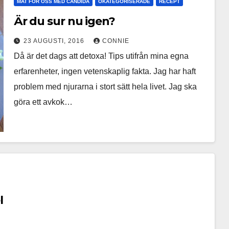
MAT FÖR OSS MED CANDIDA
OKATEGORISERADE
RECEPT
Är du sur nu igen?
23 AUGUSTI, 2016
CONNIE
Då är det dags att detoxa! Tips utifrån mina egna
erfarenheter, ingen vetenskaplig fakta. Jag har haft
problem med njurarna i stort sätt hela livet. Jag ska
göra ett avkok…
l