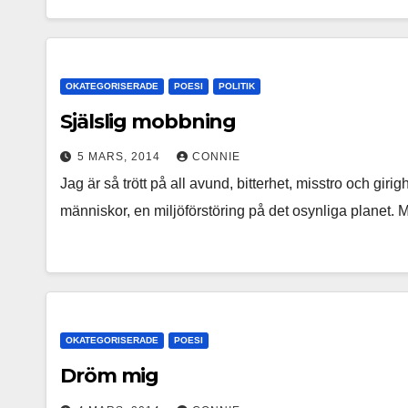
OKATEGORISERADE
POESI
POLITIK
Själslig mobbning
5 MARS, 2014
CONNIE
Jag är så trött på all avund, bitterhet, misstro och gir
människor, en miljöförstöring på det osynliga planet
OKATEGORISERADE
POESI
Dröm mig