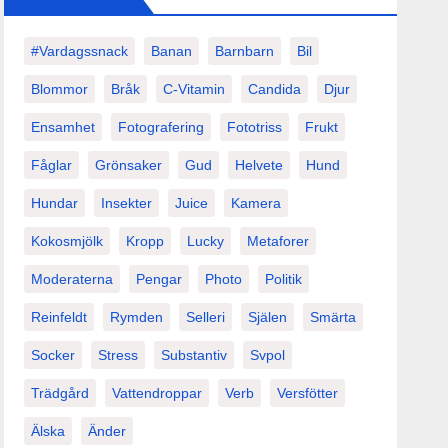
#vardagssnack
Banan
Barnbarn
Bil
Blommor
Bråk
C-Vitamin
Candida
Djur
Ensamhet
Fotografering
Fototriss
Frukt
Fåglar
Grönsaker
Gud
Helvete
Hund
Hundar
Insekter
Juice
Kamera
Kokosmjölk
Kropp
Lucky
Metaforer
Moderaterna
Pengar
Photo
Politik
Reinfeldt
Rymden
Selleri
Själen
Smärta
Socker
Stress
Substantiv
Svpol
Trädgård
Vattendroppar
Verb
Versfötter
Älska
Änder