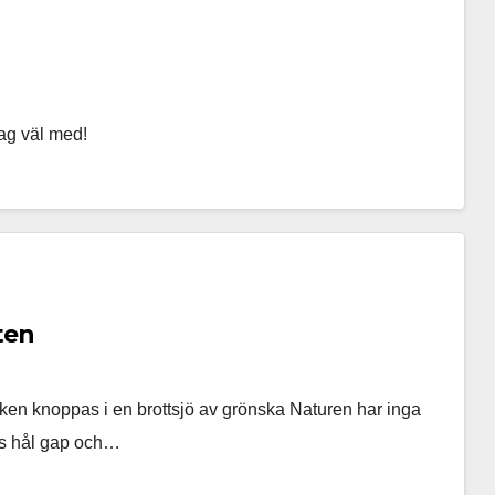
 jag väl med!
ten
ken knoppas i en brottsjö av grönska Naturen har inga
ns hål gap och…