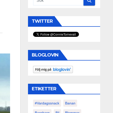
TWITTER
BLOGLOVIN
ETIKETTER
#vardagssnack
Banan
Barnbarn
Bil
Blommor