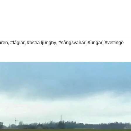
aren
,
#fåglar
,
#östra ljungby
,
#sångsvanar
,
#ungar
,
#vettinge