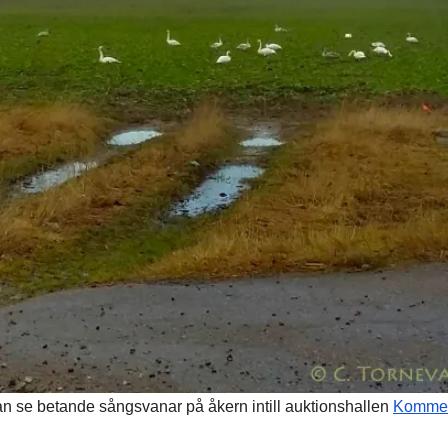
man se betande sångsvanar på åkern intill auktionshallen
Komme