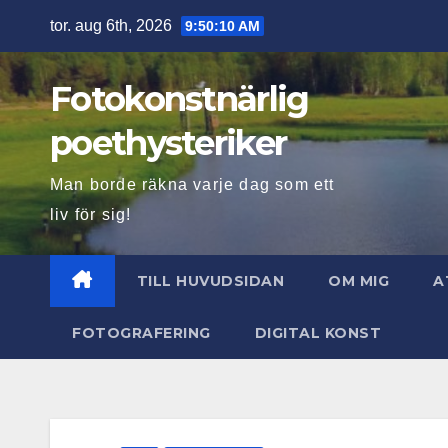
Hoppa
tor. aug 6th, 2026
9:50:13 AM
till
innehåll
Fotokonstnärlig
poethysteriker
Man borde räkna varje dag som ett
liv för sig!
TILL HUVUDSIDAN
OM MIG
A
FOTOGRAFERING
DIGITAL KONST