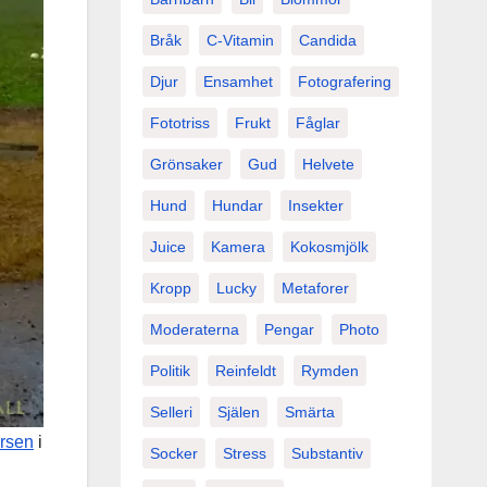
Bråk
C-Vitamin
Candida
Djur
Ensamhet
Fotografering
Fototriss
Frukt
Fåglar
Grönsaker
Gud
Helvete
Hund
Hundar
Insekter
Juice
Kamera
Kokosmjölk
Kropp
Lucky
Metaforer
Moderaterna
Pengar
Photo
Politik
Reinfeldt
Rymden
Selleri
Själen
Smärta
rsen
i
Socker
Stress
Substantiv