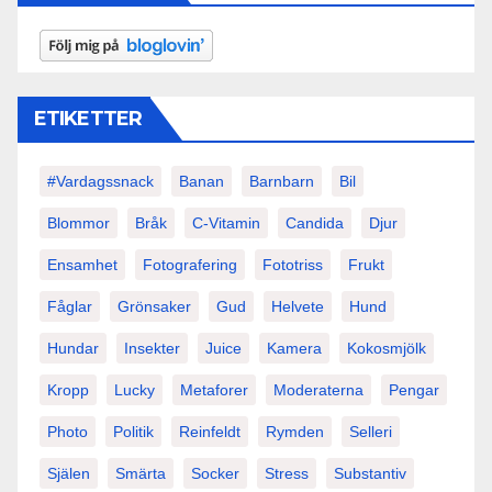
ETIKETTER
#vardagssnack
Banan
Barnbarn
Bil
Blommor
Bråk
C-Vitamin
Candida
Djur
Ensamhet
Fotografering
Fototriss
Frukt
Fåglar
Grönsaker
Gud
Helvete
Hund
Hundar
Insekter
Juice
Kamera
Kokosmjölk
Kropp
Lucky
Metaforer
Moderaterna
Pengar
Photo
Politik
Reinfeldt
Rymden
Selleri
Själen
Smärta
Socker
Stress
Substantiv