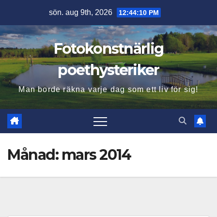
Hoppa
sön. aug 9th, 2026
12:44:12 PM
till
innehåll
Fotokonstnärlig
poethysteriker
Man borde räkna varje dag som ett liv för sig!
Månad:
mars 2014