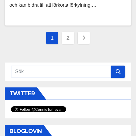
och kan bidra till att förkorta förkylning.…
Sidonumrering
1
2
för
inlägg
TWITTER
BLOGLOVIN