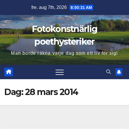
Hoppa
fre. aug 7th, 2026
8:50:33 AM
till
innehåll
Fotokonstnärlig
poethysteriker
Man borde räkna varje dag som ett liv för sig!
Dag:
28 mars 2014