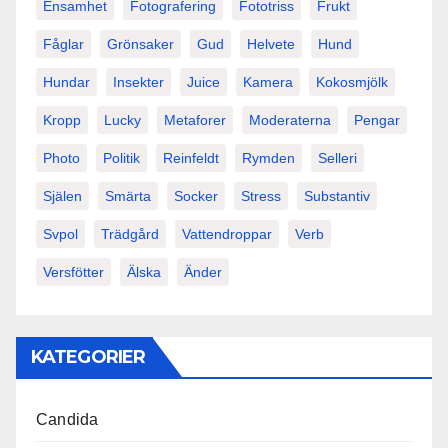
Ensamhet
Fotografering
Fototriss
Frukt
Fåglar
Grönsaker
Gud
Helvete
Hund
Hundar
Insekter
Juice
Kamera
Kokosmjölk
Kropp
Lucky
Metaforer
Moderaterna
Pengar
Photo
Politik
Reinfeldt
Rymden
Selleri
Själen
Smärta
Socker
Stress
Substantiv
Svpol
Trädgård
Vattendroppar
Verb
Versfötter
Älska
Änder
KATEGORIER
Candida