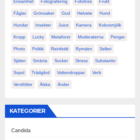
Ensamhet
Fotografering
Fototriss
Frukt
Fåglar
Grönsaker
Gud
Helvete
Hund
Hundar
Insekter
Juice
Kamera
Kokosmjölk
Kropp
Lucky
Metaforer
Moderaterna
Pengar
Photo
Politik
Reinfeldt
Rymden
Selleri
Själen
Smärta
Socker
Stress
Substantiv
Svpol
Trädgård
Vattendroppar
Verb
Versfötter
Älska
Änder
KATEGORIER
Candida