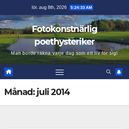
Hoppa
lör. aug 8th, 2026
5:24:34 AM
till
innehåll
Fotokonstnärlig
poethysteriker
Man borde räkna varje dag som ett liv för sig!
Månad:
juli 2014