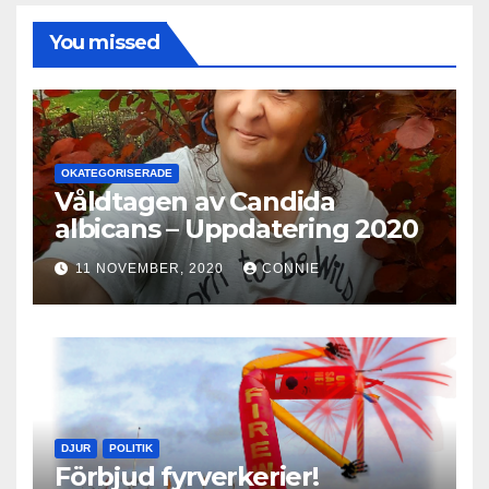
You missed
OKATEGORISERADE
Våldtagen av Candida
albicans – Uppdatering 2020
11 NOVEMBER, 2020
CONNIE
DJUR
POLITIK
Förbjud fyrverkerier!