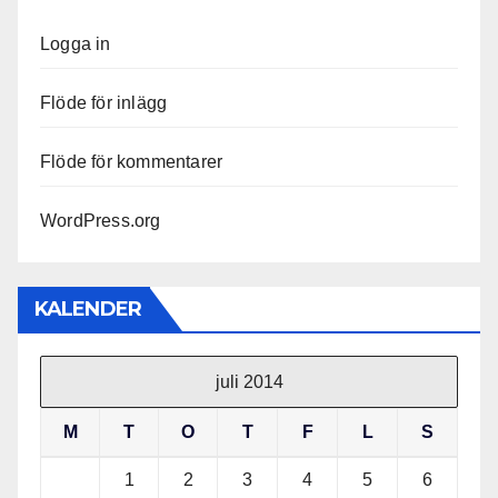
Logga in
Flöde för inlägg
Flöde för kommentarer
WordPress.org
KALENDER
juli 2014
M
T
O
T
F
L
S
1
2
3
4
5
6