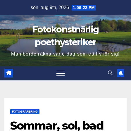
Hoppa
sön. aug 9th, 2026
1:06:26 PM
till
innehåll
Fotokonstnärlig
poethysteriker
Man borde räkna varje dag som ett liv för sig!
FOTOGRAFERING
Sommar, sol, bad