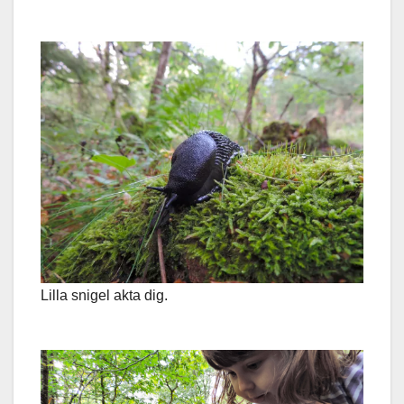
Lilla snigel akta dig.