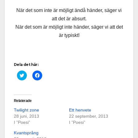
När det som inte är möjligt ändå händer, säger vi
att det är absurt.
När det som är möjligt inte händer, säger vi att det
är typiskt!
Dela det här:
K
K
l
l
i
i
c
c
k
k
a
a
f
f
Relaterade
ö
ö
r
r
Twilight zone
Ett henvete
a
a
t
t
28 juni, 2013
22 september, 2013
t
t
I ”Poesi”
d
d
I ”Poesi”
e
e
l
l
Kvantsprång
a
a