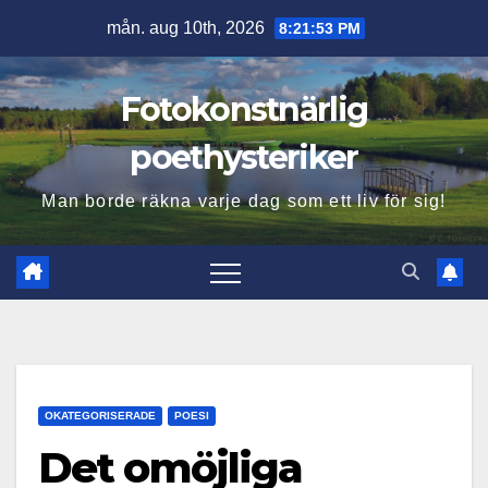
Hoppa
mån. aug 10th, 2026
8:21:54 PM
till
innehåll
Fotokonstnärlig
poethysteriker
Man borde räkna varje dag som ett liv för sig!
OKATEGORISERADE
POESI
Det omöjliga