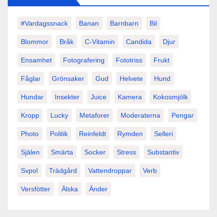
#vardagssnack
Banan
Barnbarn
Bil
Blommor
Bråk
C-Vitamin
Candida
Djur
Ensamhet
Fotografering
Fototriss
Frukt
Fåglar
Grönsaker
Gud
Helvete
Hund
Hundar
Insekter
Juice
Kamera
Kokosmjölk
Kropp
Lucky
Metaforer
Moderaterna
Pengar
Photo
Politik
Reinfeldt
Rymden
Selleri
Själen
Smärta
Socker
Stress
Substantiv
Svpol
Trädgård
Vattendroppar
Verb
Versfötter
Älska
Änder