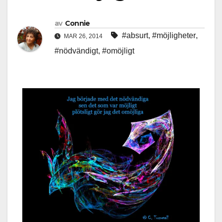
av
Connie
#absurt
,
#möjligheter
,
MAR 26, 2014
#nödvändigt
,
#omöjligt