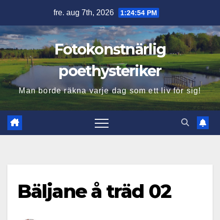
Hoppa
fre. aug 7th, 2026
1:24:55 PM
till
innehåll
Fotokonstnärlig
poethysteriker
Man borde räkna varje dag som ett liv för sig!
Bäljane å träd 02