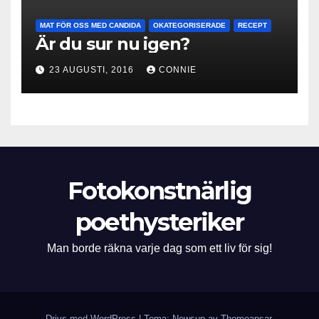
MAT FÖR OSS MED CANDIDA
OKATEGORISERADE
RECEPT
Är du sur nu igen?
23 AUGUSTI, 2016
CONNIE
Fotokonstnärlig
poethysteriker
Man borde räkna varje dag som ett liv för sig!
Drivs med WordPress
|
Tema: Newsup av
Themeansar
.