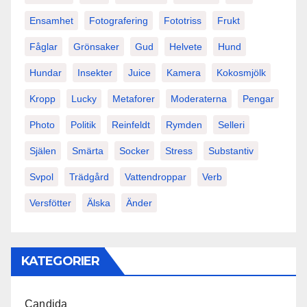
Ensamhet
Fotografering
Fototriss
Frukt
Fåglar
Grönsaker
Gud
Helvete
Hund
Hundar
Insekter
Juice
Kamera
Kokosmjölk
Kropp
Lucky
Metaforer
Moderaterna
Pengar
Photo
Politik
Reinfeldt
Rymden
Selleri
Själen
Smärta
Socker
Stress
Substantiv
Svpol
Trädgård
Vattendroppar
Verb
Versfötter
Älska
Änder
KATEGORIER
Candida