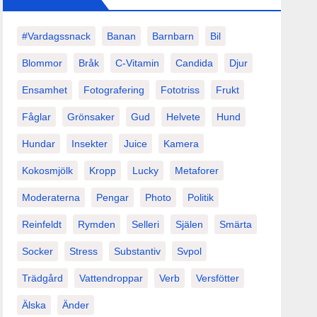
#vardagssnack
Banan
Barnbarn
Bil
Blommor
Bråk
C-Vitamin
Candida
Djur
Ensamhet
Fotografering
Fototriss
Frukt
Fåglar
Grönsaker
Gud
Helvete
Hund
Hundar
Insekter
Juice
Kamera
Kokosmjölk
Kropp
Lucky
Metaforer
Moderaterna
Pengar
Photo
Politik
Reinfeldt
Rymden
Selleri
Själen
Smärta
Socker
Stress
Substantiv
Svpol
Trädgård
Vattendroppar
Verb
Versfötter
Älska
Änder