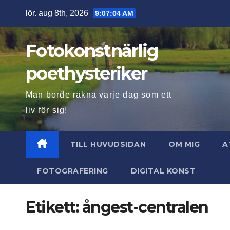
Hoppa
lör. aug 8th, 2026
9:07:05 AM
till
innehåll
Fotokonstnärlig
poethysteriker
Man borde räkna varje dag som ett
liv för sig!
TILL HUVUDSIDAN
OM MIG
A
FOTOGRAFERING
DIGITAL KONST
Etikett:
ångest-centralen