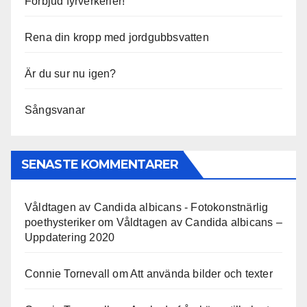
Förbjud fyrverkerier!
Rena din kropp med jordgubbsvatten
Är du sur nu igen?
Sångsvanar
SENASTE KOMMENTARER
Våldtagen av Candida albicans - Fotokonstnärlig
poethysteriker
om
Våldtagen av Candida albicans –
Uppdatering 2020
Connie Tornevall
om
Att använda bilder och texter