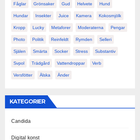
Fåglar
Grönsaker
Gud
Helvete
Hund
Hundar
Insekter
Juice
Kamera
Kokosmjölk
Kropp
Lucky
Metaforer
Moderaterna
Pengar
Photo
Politik
Reinfeldt
Rymden
Selleri
Själen
Smärta
Socker
Stress
Substantiv
Svpol
Trädgård
Vattendroppar
Verb
Versfötter
Älska
Änder
KATEGORIER
Candida
Digital konst