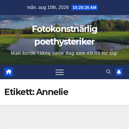
Hoppa
mån. aug 10th, 2026
10:20:27 AM
till
innehåll
Fotokonstnärlig
poethysteriker
Man borde räkna varje dag som ett liv för sig!
Etikett:
Annelie