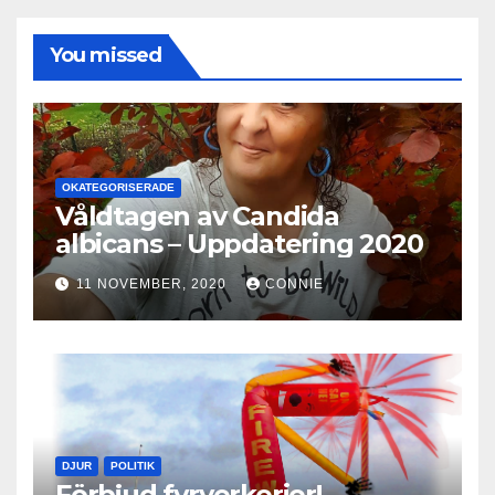
You missed
OKATEGORISERADE
Våldtagen av Candida
albicans – Uppdatering 2020
11 NOVEMBER, 2020
CONNIE
DJUR
POLITIK
Förbjud fyrverkerier!