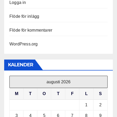
Logga in
Flöde för inlägg
Flöde för kommentarer
WordPress.org
KALENDER
augusti 2026
M
T
O
T
F
L
S
1
2
3
4
5
6
7
8
9