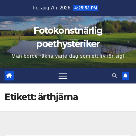
Hoppa
fre. aug 7th, 2026
4:25:54 PM
till
innehåll
Fotokonstnärlig
poethysteriker
Man borde räkna varje dag som ett liv för sig!
Etikett:
ärthjärna