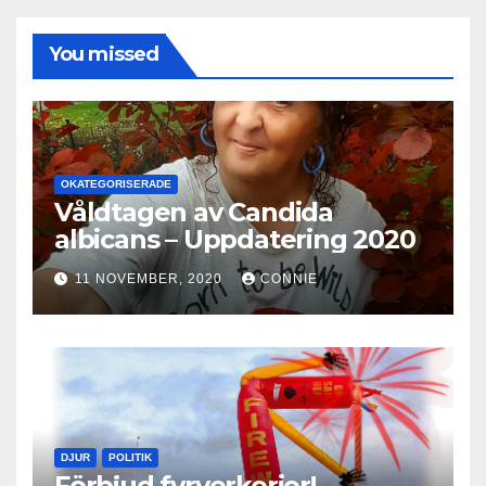
You missed
OKATEGORISERADE
Våldtagen av Candida
albicans – Uppdatering 2020
11 NOVEMBER, 2020
CONNIE
DJUR
POLITIK
Förbjud fyrverkerier!