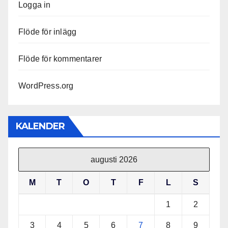
Logga in
Flöde för inlägg
Flöde för kommentarer
WordPress.org
KALENDER
augusti 2026
M
T
O
T
F
L
S
1
2
3
4
5
6
7
8
9