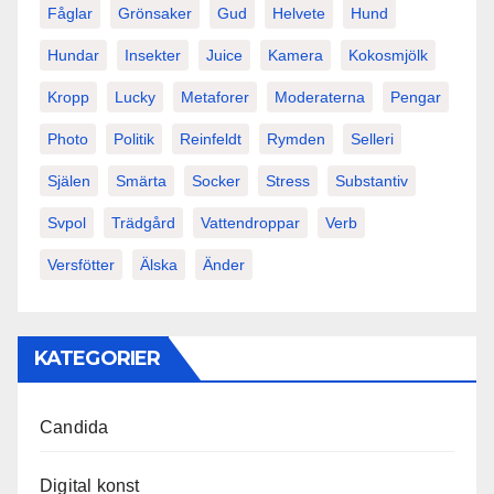
Fåglar
Grönsaker
Gud
Helvete
Hund
Hundar
Insekter
Juice
Kamera
Kokosmjölk
Kropp
Lucky
Metaforer
Moderaterna
Pengar
Photo
Politik
Reinfeldt
Rymden
Selleri
Själen
Smärta
Socker
Stress
Substantiv
Svpol
Trädgård
Vattendroppar
Verb
Versfötter
Älska
Änder
KATEGORIER
Candida
Digital konst