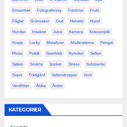
Ensamhet
Fotografering
Fototriss
Frukt
Fåglar
Grönsaker
Gud
Helvete
Hund
Hundar
Insekter
Juice
Kamera
Kokosmjölk
Kropp
Lucky
Metaforer
Moderaterna
Pengar
Photo
Politik
Reinfeldt
Rymden
Selleri
Själen
Smärta
Socker
Stress
Substantiv
Svpol
Trädgård
Vattendroppar
Verb
Versfötter
Älska
Änder
KATEGORIER