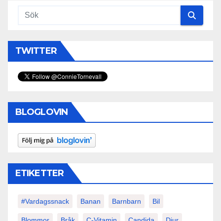
TWITTER
BLOGLOVIN
ETIKETTER
#vardagssnack
Banan
Barnbarn
Bil
Blommor
Bråk
C-Vitamin
Candida
Djur