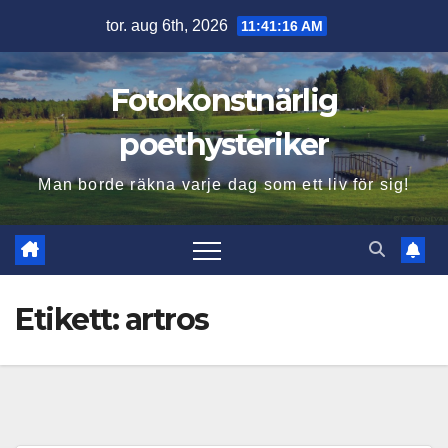
Hoppa
tor. aug 6th, 2026
11:41:17 AM
till
innehåll
Fotokonstnärlig
poethysteriker
Man borde räkna varje dag som ett liv för sig!
Etikett:
artros