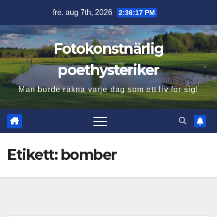
Hoppa
fre. aug 7th, 2026
2:36:18 PM
till
innehåll
Fotokonstnärlig
poethysteriker
Man borde räkna varje dag som ett liv för sig!
Etikett:
bomber