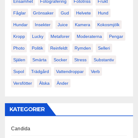
Ensamhet
Fotografering
Fototriss
Frukt
Fåglar
Grönsaker
Gud
Helvete
Hund
Hundar
Insekter
Juice
Kamera
Kokosmjölk
Kropp
Lucky
Metaforer
Moderaterna
Pengar
Photo
Politik
Reinfeldt
Rymden
Selleri
Själen
Smärta
Socker
Stress
Substantiv
Svpol
Trädgård
Vattendroppar
Verb
Versfötter
Älska
Änder
KATEGORIER
Candida