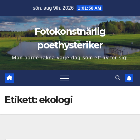
Hoppa
sön. aug 9th, 2026
1:01:59 AM
till
innehåll
Fotokonstnärlig
poethysteriker
Man borde räkna varje dag som ett liv för sig!
Etikett:
ekologi