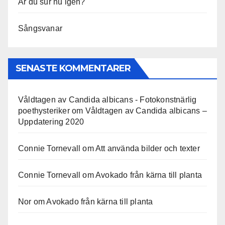
Är du sur nu igen?
Sångsvanar
SENASTE KOMMENTARER
Våldtagen av Candida albicans - Fotokonstnärlig
poethysteriker
om
Våldtagen av Candida albicans –
Uppdatering 2020
Connie Tornevall
om
Att använda bilder och texter
Connie Tornevall
om
Avokado från kärna till planta
Nor
om
Avokado från kärna till planta