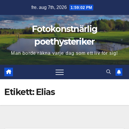
Hoppa
fre. aug 7th, 2026
1:59:03 PM
till
innehåll
Fotokonstnärlig
poethysteriker
Man borde räkna varje dag som ett liv för sig!
Etikett:
Elias