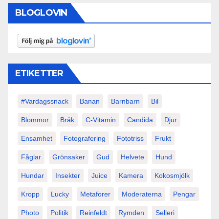
BLOGLOVIN
ETIKETTER
#vardagssnack
Banan
Barnbarn
Bil
Blommor
Bråk
C-Vitamin
Candida
Djur
Ensamhet
Fotografering
Fototriss
Frukt
Fåglar
Grönsaker
Gud
Helvete
Hund
Hundar
Insekter
Juice
Kamera
Kokosmjölk
Kropp
Lucky
Metaforer
Moderaterna
Pengar
Photo
Politik
Reinfeldt
Rymden
Selleri