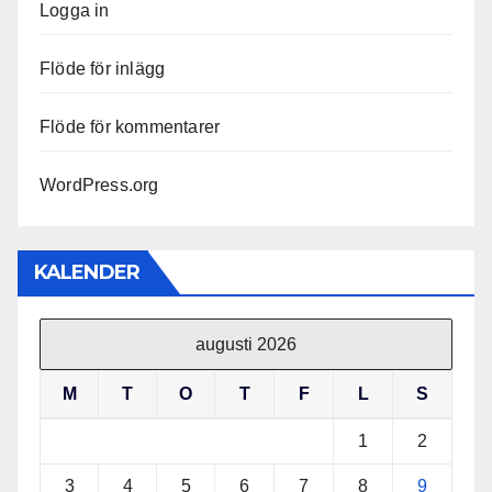
Logga in
Flöde för inlägg
Flöde för kommentarer
WordPress.org
KALENDER
augusti 2026
M
T
O
T
F
L
S
1
2
3
4
5
6
7
8
9