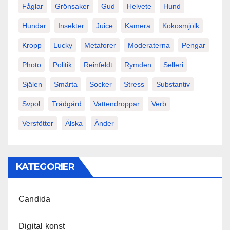
Fåglar
Grönsaker
Gud
Helvete
Hund
Hundar
Insekter
Juice
Kamera
Kokosmjölk
Kropp
Lucky
Metaforer
Moderaterna
Pengar
Photo
Politik
Reinfeldt
Rymden
Selleri
Själen
Smärta
Socker
Stress
Substantiv
Svpol
Trädgård
Vattendroppar
Verb
Versfötter
Älska
Änder
KATEGORIER
Candida
Digital konst