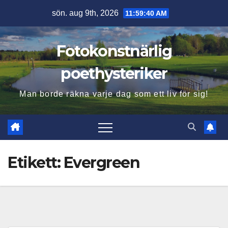
Hoppa
sön. aug 9th, 2026
11:59:41 AM
till
innehåll
Fotokonstnärlig
poethysteriker
Man borde räkna varje dag som ett liv för sig!
Etikett:
Evergreen