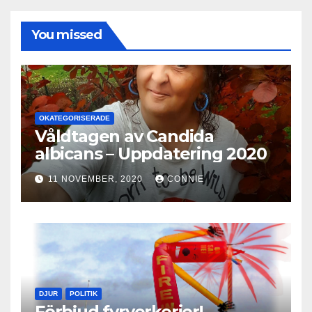
You missed
OKATEGORISERADE
Våldtagen av Candida
albicans – Uppdatering 2020
11 NOVEMBER, 2020
CONNIE
DJUR
POLITIK
Förbjud fyrverkerier!