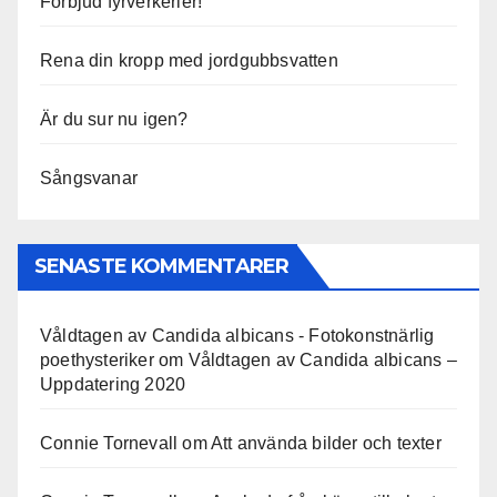
Förbjud fyrverkerier!
Rena din kropp med jordgubbsvatten
Är du sur nu igen?
Sångsvanar
SENASTE KOMMENTARER
Våldtagen av Candida albicans - Fotokonstnärlig
poethysteriker
om
Våldtagen av Candida albicans –
Uppdatering 2020
Connie Tornevall
om
Att använda bilder och texter