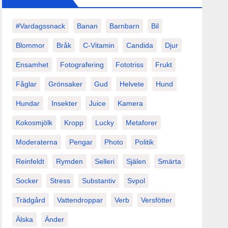
#vardagssnack
Banan
Barnbarn
Bil
Blommor
Bråk
C-Vitamin
Candida
Djur
Ensamhet
Fotografering
Fototriss
Frukt
Fåglar
Grönsaker
Gud
Helvete
Hund
Hundar
Insekter
Juice
Kamera
Kokosmjölk
Kropp
Lucky
Metaforer
Moderaterna
Pengar
Photo
Politik
Reinfeldt
Rymden
Selleri
Själen
Smärta
Socker
Stress
Substantiv
Svpol
Trädgård
Vattendroppar
Verb
Versfötter
Älska
Änder