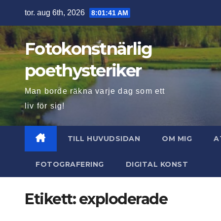
Hoppa
tor. aug 6th, 2026
8:01:42 AM
till
innehåll
Fotokonstnärlig
poethysteriker
Man borde räkna varje dag som ett
liv för sig!
TILL HUVUDSIDAN
OM MIG
A
FOTOGRAFERING
DIGITAL KONST
Etikett:
exploderade