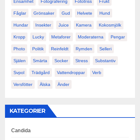
Ensamhet
Fotografering
Fototriss
Frukt
Fåglar
Grönsaker
Gud
Helvete
Hund
Hundar
Insekter
Juice
Kamera
Kokosmjölk
Kropp
Lucky
Metaforer
Moderaterna
Pengar
Photo
Politik
Reinfeldt
Rymden
Selleri
Själen
Smärta
Socker
Stress
Substantiv
Svpol
Trädgård
Vattendroppar
Verb
Versfötter
Älska
Änder
KATEGORIER
Candida