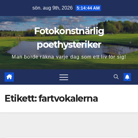
Hoppa
sön. aug 9th, 2026
5:14:45 AM
till
innehåll
Fotokonstnärlig
poethysteriker
Man borde räkna varje dag som ett liv för sig!
Etikett:
fartvokalerna