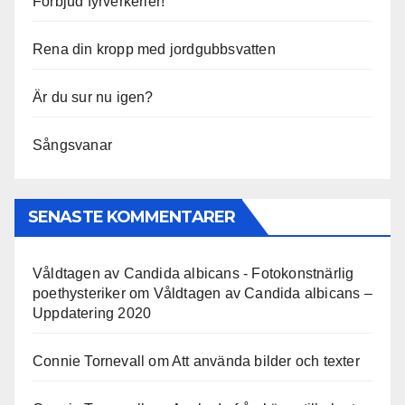
Förbjud fyrverkerier!
Rena din kropp med jordgubbsvatten
Är du sur nu igen?
Sångsvanar
SENASTE KOMMENTARER
Våldtagen av Candida albicans - Fotokonstnärlig
poethysteriker
om
Våldtagen av Candida albicans –
Uppdatering 2020
Connie Tornevall
om
Att använda bilder och texter