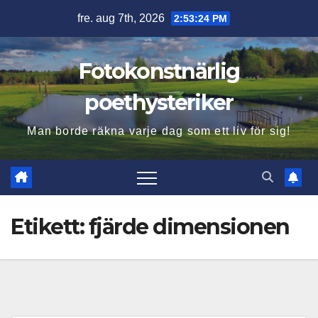
Hoppa
fre. aug 7th, 2026
2:53:25 PM
till
innehåll
Fotokonstnärlig
poethysteriker
Man borde räkna varje dag som ett liv för sig!
Etikett:
fjärde dimensionen