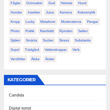
Fåglar
Grönsaker
Gud
Helvete
Hund
Hundar
Insekter
Juice
Kamera
Kokosmjölk
Kropp
Lucky
Metaforer
Moderaterna
Pengar
Photo
Politik
Reinfeldt
Rymden
Selleri
Själen
Smärta
Socker
Stress
Substantiv
Svpol
Trädgård
Vattendroppar
Verb
Versfötter
Älska
Änder
KATEGORIER
Candida
Digital konst