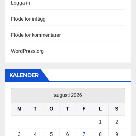
Logga in
Flöde för inlägg
Flöde för kommentarer
WordPress.org
KALENDER
augusti 2026
M
T
O
T
F
L
S
1
2
3
4
5
6
7
8
9