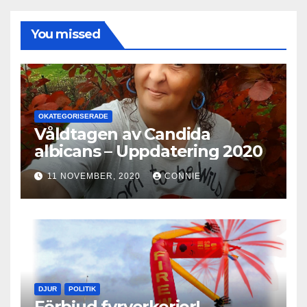
You missed
OKATEGORISERADE
Våldtagen av Candida
albicans – Uppdatering 2020
11 NOVEMBER, 2020
CONNIE
DJUR
POLITIK
Förbjud fyrverkerier!