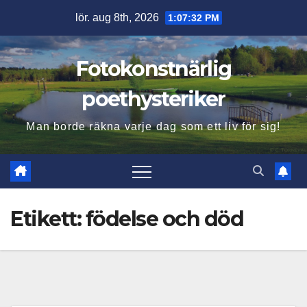
Hoppa
lör. aug 8th, 2026
1:07:33 PM
till
innehåll
Fotokonstnärlig
poethysteriker
Man borde räkna varje dag som ett liv för sig!
Etikett:
födelse och död