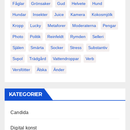
Fåglar
Grönsaker
Gud
Helvete
Hund
Hundar
Insekter
Juice
Kamera
Kokosmjölk
Kropp
Lucky
Metaforer
Moderaterna
Pengar
Photo
Politik
Reinfeldt
Rymden
Selleri
Själen
Smärta
Socker
Stress
Substantiv
Svpol
Trädgård
Vattendroppar
Verb
Versfötter
Älska
Änder
KATEGORIER
Candida
Digital konst