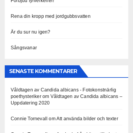
Förbjud fyrverkerier!
Rena din kropp med jordgubbsvatten
Är du sur nu igen?
Sångsvanar
SENASTE KOMMENTARER
Våldtagen av Candida albicans - Fotokonstnärlig
poethysteriker
om
Våldtagen av Candida albicans –
Uppdatering 2020
Connie Tornevall
om
Att använda bilder och texter