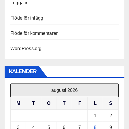
Logga in
Flöde för inlägg
Flöde för kommentarer
WordPress.org
KALENDER
augusti 2026
M
T
O
T
F
L
S
1
2
3
4
5
6
7
8
9