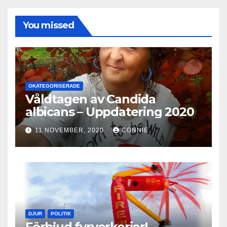
You missed
OKATEGORISERADE
Våldtagen av Candida
albicans – Uppdatering 2020
11 NOVEMBER, 2020
CONNIE
DJUR
POLITIK
Förbjud fyrverkerier!