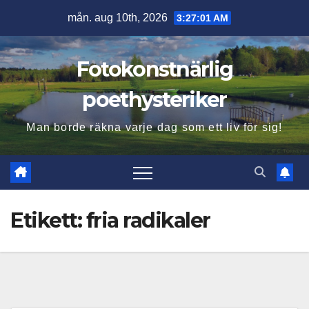
Hoppa
mån. aug 10th, 2026
3:27:02 AM
till
innehåll
Fotokonstnärlig
poethysteriker
Man borde räkna varje dag som ett liv för sig!
Etikett:
fria radikaler