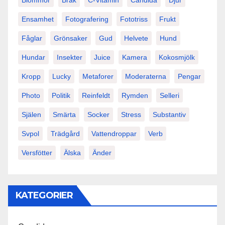
Blommor
Bråk
C-Vitamin
Candida
Djur
Ensamhet
Fotografering
Fototriss
Frukt
Fåglar
Grönsaker
Gud
Helvete
Hund
Hundar
Insekter
Juice
Kamera
Kokosmjölk
Kropp
Lucky
Metaforer
Moderaterna
Pengar
Photo
Politik
Reinfeldt
Rymden
Selleri
Själen
Smärta
Socker
Stress
Substantiv
Svpol
Trädgård
Vattendroppar
Verb
Versfötter
Älska
Änder
KATEGORIER