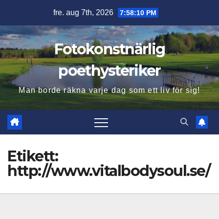
Hoppa
fre. aug 7th, 2026
7:58:11 PM
till
innehåll
Fotokonstnärlig
poethysteriker
Man borde räkna varje dag som ett liv för sig!
Etikett:
http://www.vitalbodysoul.se/