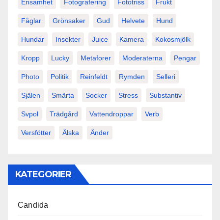
Ensamhet
Fotografering
Fototriss
Frukt
Fåglar
Grönsaker
Gud
Helvete
Hund
Hundar
Insekter
Juice
Kamera
Kokosmjölk
Kropp
Lucky
Metaforer
Moderaterna
Pengar
Photo
Politik
Reinfeldt
Rymden
Selleri
Själen
Smärta
Socker
Stress
Substantiv
Svpol
Trädgård
Vattendroppar
Verb
Versfötter
Älska
Änder
KATEGORIER
Candida