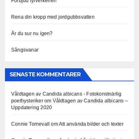
Förbjud fyrverkerier!
Rena din kropp med jordgubbsvatten
Är du sur nu igen?
Sångsvanar
SENASTE KOMMENTARER
Våldtagen av Candida albicans - Fotokonstnärlig
poethysteriker
om
Våldtagen av Candida albicans –
Uppdatering 2020
Connie Tornevall
om
Att använda bilder och texter