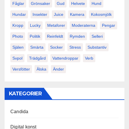
Fåglar
Grönsaker
Gud
Helvete
Hund
Hundar
Insekter
Juice
Kamera
Kokosmjölk
Kropp
Lucky
Metaforer
Moderaterna
Pengar
Photo
Politik
Reinfeldt
Rymden
Selleri
Själen
Smärta
Socker
Stress
Substantiv
Svpol
Trädgård
Vattendroppar
Verb
Versfötter
Älska
Änder
KATEGORIER
Candida
Digital konst