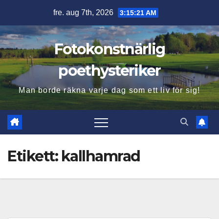
Hoppa
fre. aug 7th, 2026
3:15:22 AM
till
innehåll
Fotokonstnärlig
poethysteriker
Man borde räkna varje dag som ett liv för sig!
Etikett:
kallhamrad