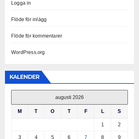
Logga in
Flöde för inlägg
Flöde för kommentarer
WordPress.org
KALENDER
augusti 2026
M
T
O
T
F
L
S
1
2
3
4
5
6
7
8
9