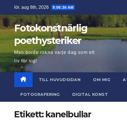
Hoppa
lör. aug 8th, 2026
9:06:38 AM
till
innehåll
Fotokonstnärlig
poethysteriker
Man borde räkna varje dag som ett
liv för sig!
TILL HUVUDSIDAN
OM MIG
A
FOTOGRAFERING
DIGITAL KONST
Etikett:
kanelbullar