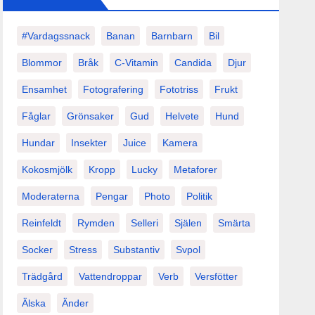
#vardagssnack
Banan
Barnbarn
Bil
Blommor
Bråk
C-Vitamin
Candida
Djur
Ensamhet
Fotografering
Fototriss
Frukt
Fåglar
Grönsaker
Gud
Helvete
Hund
Hundar
Insekter
Juice
Kamera
Kokosmjölk
Kropp
Lucky
Metaforer
Moderaterna
Pengar
Photo
Politik
Reinfeldt
Rymden
Selleri
Själen
Smärta
Socker
Stress
Substantiv
Svpol
Trädgård
Vattendroppar
Verb
Versfötter
Älska
Änder