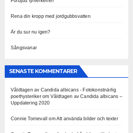
Förbjud fyrverkerier!
Rena din kropp med jordgubbsvatten
Är du sur nu igen?
Sångsvanar
SENASTE KOMMENTARER
Våldtagen av Candida albicans - Fotokonstnärlig
poethysteriker
om
Våldtagen av Candida albicans –
Uppdatering 2020
Connie Tornevall
om
Att använda bilder och texter