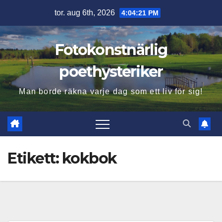
Hoppa
tor. aug 6th, 2026
4:04:22 PM
till
innehåll
Fotokonstnärlig
poethysteriker
Man borde räkna varje dag som ett liv för sig!
Etikett:
kokbok