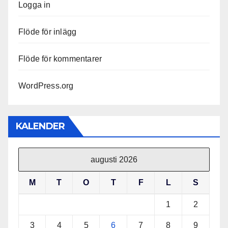
Logga in
Flöde för inlägg
Flöde för kommentarer
WordPress.org
KALENDER
augusti 2026
M
T
O
T
F
L
S
1
2
3
4
5
6
7
8
9