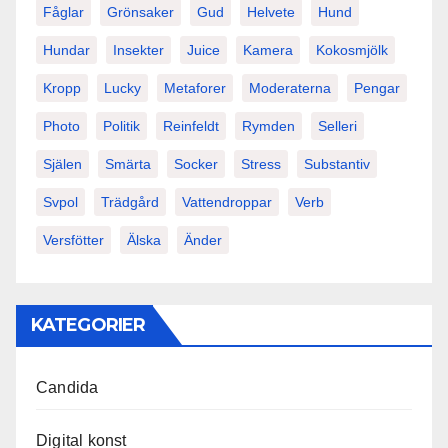
Fåglar
Grönsaker
Gud
Helvete
Hund
Hundar
Insekter
Juice
Kamera
Kokosmjölk
Kropp
Lucky
Metaforer
Moderaterna
Pengar
Photo
Politik
Reinfeldt
Rymden
Selleri
Själen
Smärta
Socker
Stress
Substantiv
Svpol
Trädgård
Vattendroppar
Verb
Versfötter
Älska
Änder
KATEGORIER
Candida
Digital konst