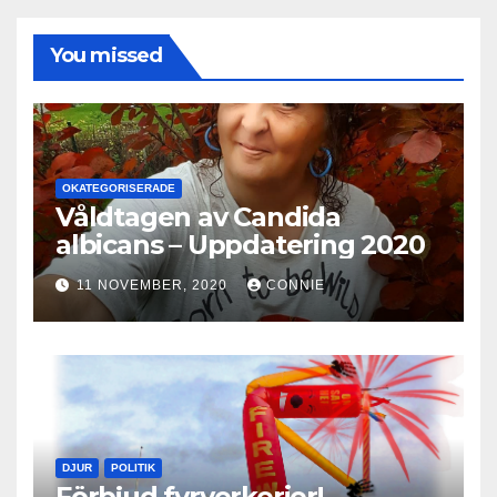
You missed
OKATEGORISERADE
Våldtagen av Candida
albicans – Uppdatering 2020
11 NOVEMBER, 2020
CONNIE
DJUR
POLITIK
Förbjud fyrverkerier!