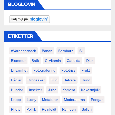
BLOGLOVIN
ETIKETTER
#vardagssnack
Banan
Barnbarn
Bil
Blommor
Bråk
C-Vitamin
Candida
Djur
Ensamhet
Fotografering
Fototriss
Frukt
Fåglar
Grönsaker
Gud
Helvete
Hund
Hundar
Insekter
Juice
Kamera
Kokosmjölk
Kropp
Lucky
Metaforer
Moderaterna
Pengar
Photo
Politik
Reinfeldt
Rymden
Selleri