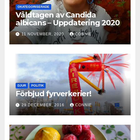
OKATEGORISERADE
Våldtagen av Candida
albicans – Uppdatering 2020
11 NOVEMBER, 2020
CONNIE
DJUR
POLITIK
Förbjud fyrverkerier!
29 DECEMBER, 2016
CONNIE