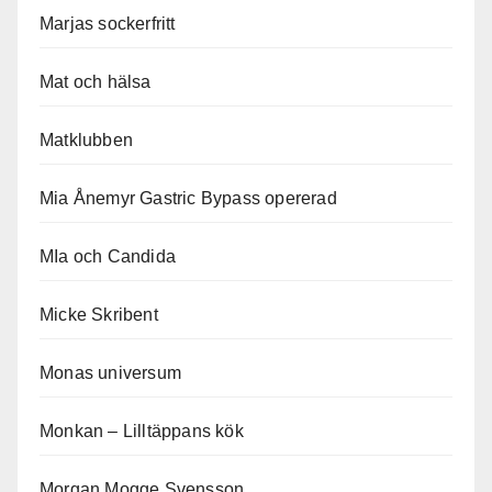
Marjas sockerfritt
Mat och hälsa
Matklubben
Mia Ånemyr Gastric Bypass opererad
MIa och Candida
Micke Skribent
Monas universum
Monkan – Lilltäppans kök
Morgan Mogge Svensson