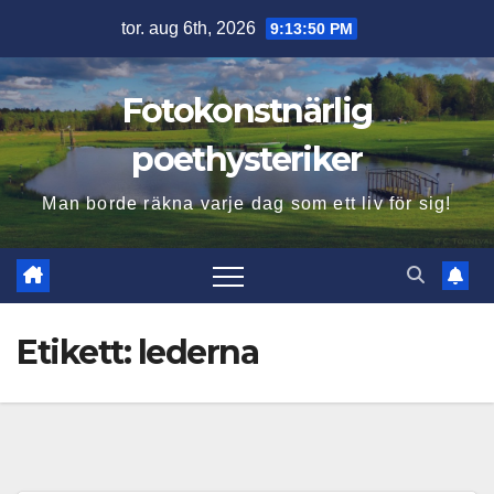
Hoppa
tor. aug 6th, 2026
9:13:51 PM
till
innehåll
Fotokonstnärlig
poethysteriker
Man borde räkna varje dag som ett liv för sig!
Etikett:
lederna