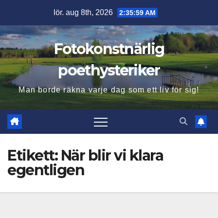
Hoppa
lör. aug 8th, 2026
2:36:00 AM
till
innehåll
Fotokonstnärlig
poethysteriker
Man borde räkna varje dag som ett liv för sig!
Etikett:
När blir vi klara
egentligen