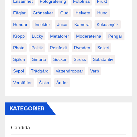
Ensamhet
Fotografering
Fototriss
Frukt
Fåglar
Grönsaker
Gud
Helvete
Hund
Hundar
Insekter
Juice
Kamera
Kokosmjölk
Kropp
Lucky
Metaforer
Moderaterna
Pengar
Photo
Politik
Reinfeldt
Rymden
Selleri
Själen
Smärta
Socker
Stress
Substantiv
Svpol
Trädgård
Vattendroppar
Verb
Versfötter
Älska
Änder
KATEGORIER
Candida