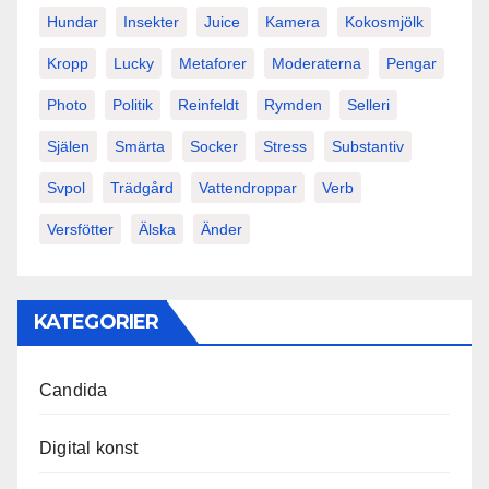
Hundar
Insekter
Juice
Kamera
Kokosmjölk
Kropp
Lucky
Metaforer
Moderaterna
Pengar
Photo
Politik
Reinfeldt
Rymden
Selleri
Själen
Smärta
Socker
Stress
Substantiv
Svpol
Trädgård
Vattendroppar
Verb
Versfötter
Älska
Änder
KATEGORIER
Candida
Digital konst