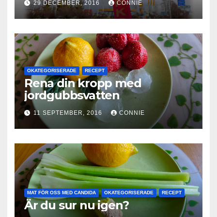
29 DECEMBER, 2016
CONNIE
OKATEGORISERADE
RECEPT
Rena din kropp med
jordgubbsvatten
11 SEPTEMBER, 2016
CONNIE
MAT FÖR OSS MED CANDIDA
OKATEGORISERADE
RECEPT
Är du sur nu igen?