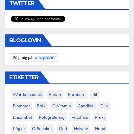
TWITTER
BLOGLOVIN
ETIKETTER
#vardagssnack
Banan
Barnbarn
Bil
Blommor
Bråk
C-Vitamin
Candida
Djur
Ensamhet
Fotografering
Fototriss
Frukt
Fåglar
Grönsaker
Gud
Helvete
Hund