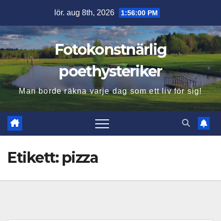
Hoppa
lör. aug 8th, 2026
1:56:01 PM
till
innehåll
Fotokonstnärlig
poethysteriker
Man borde räkna varje dag som ett liv för sig!
Etikett:
pizza