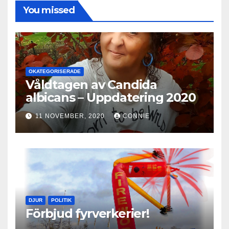
You missed
OKATEGORISERADE
Våldtagen av Candida
albicans – Uppdatering 2020
11 NOVEMBER, 2020
CONNIE
DJUR
POLITIK
Förbjud fyrverkerier!