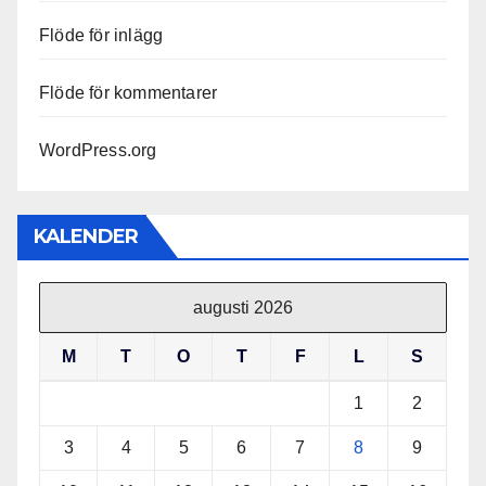
Flöde för inlägg
Flöde för kommentarer
WordPress.org
KALENDER
augusti 2026
M
T
O
T
F
L
S
1
2
3
4
5
6
7
8
9