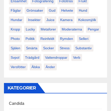
Ensamhet
Fotografering
Fototriss
Frukt
Fåglar
Grönsaker
Gud
Helvete
Hund
Hundar
Insekter
Juice
Kamera
Kokosmjölk
Kropp
Lucky
Metaforer
Moderaterna
Pengar
Photo
Politik
Reinfeldt
Rymden
Selleri
Själen
Smärta
Socker
Stress
Substantiv
Svpol
Trädgård
Vattendroppar
Verb
Versfötter
Älska
Änder
KATEGORIER
Candida