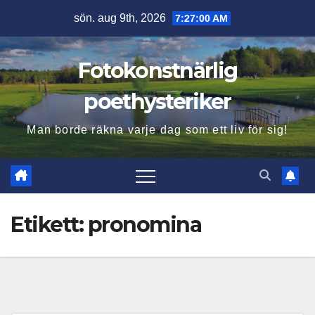
Hoppa
sön. aug 9th, 2026
7:27:01 AM
till
innehåll
Fotokonstnärlig
poethysteriker
Man borde räkna varje dag som ett liv för sig!
Etikett:
pronomina