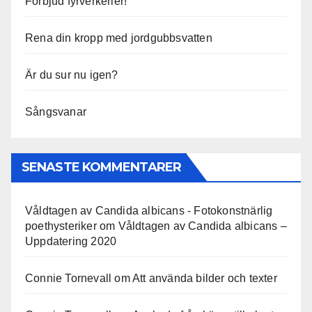
Förbjud fyrverkerier!
Rena din kropp med jordgubbsvatten
Är du sur nu igen?
Sångsvanar
SENASTE KOMMENTARER
Våldtagen av Candida albicans - Fotokonstnärlig
poethysteriker
om
Våldtagen av Candida albicans –
Uppdatering 2020
Connie Tornevall
om
Att använda bilder och texter