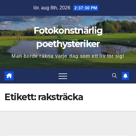
Hoppa
lör. aug 8th, 2026
2:37:31 PM
till
innehåll
Fotokonstnärlig
poethysteriker
Man borde räkna varje dag som ett liv för sig!
Etikett:
raksträcka