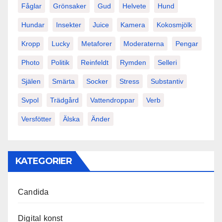
Fåglar
Grönsaker
Gud
Helvete
Hund
Hundar
Insekter
Juice
Kamera
Kokosmjölk
Kropp
Lucky
Metaforer
Moderaterna
Pengar
Photo
Politik
Reinfeldt
Rymden
Selleri
Själen
Smärta
Socker
Stress
Substantiv
Svpol
Trädgård
Vattendroppar
Verb
Versfötter
Älska
Änder
KATEGORIER
Candida
Digital konst