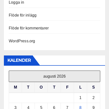
Logga in
Flöde för inlägg
Flöde för kommentarer
WordPress.org
KALENDER
augusti 2026
M
T
O
T
F
L
S
1
2
3
4
5
6
7
8
9