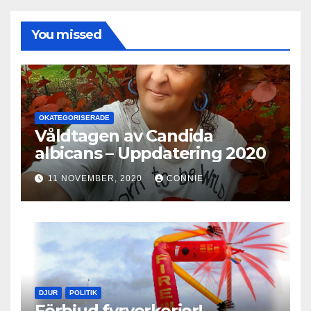
You missed
OKATEGORISERADE
Våldtagen av Candida
albicans – Uppdatering 2020
11 NOVEMBER, 2020
CONNIE
DJUR
POLITIK
Förbjud fyrverkerier!