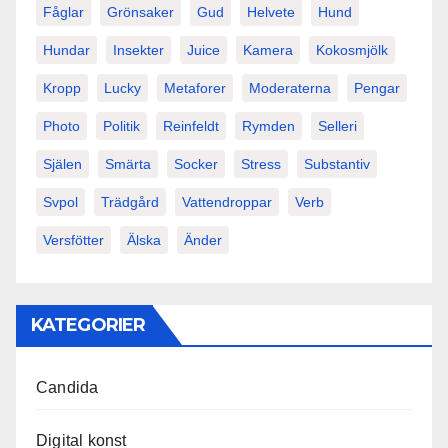
Fåglar
Grönsaker
Gud
Helvete
Hund
Hundar
Insekter
Juice
Kamera
Kokosmjölk
Kropp
Lucky
Metaforer
Moderaterna
Pengar
Photo
Politik
Reinfeldt
Rymden
Selleri
Själen
Smärta
Socker
Stress
Substantiv
Svpol
Trädgård
Vattendroppar
Verb
Versfötter
Älska
Änder
KATEGORIER
Candida
Digital konst