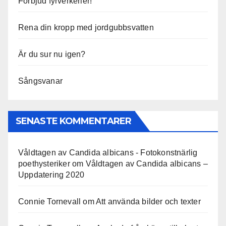
Förbjud fyrverkerier!
Rena din kropp med jordgubbsvatten
Är du sur nu igen?
Sångsvanar
SENASTE KOMMENTARER
Våldtagen av Candida albicans - Fotokonstnärlig
poethysteriker
om
Våldtagen av Candida albicans –
Uppdatering 2020
Connie Tornevall
om
Att använda bilder och texter