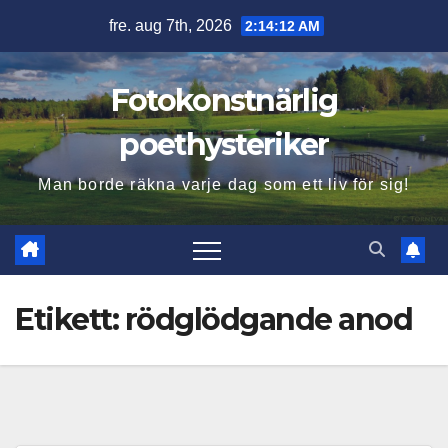
Hoppa
fre. aug 7th, 2026
2:14:13 AM
till
innehåll
Fotokonstnärlig
poethysteriker
Man borde räkna varje dag som ett liv för sig!
Etikett:
rödglödgande anod