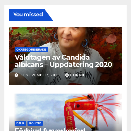
You missed
OKATEGORISERADE
Våldtagen av Candida
albicans – Uppdatering 2020
11 NOVEMBER, 2020
CONNIE
DJUR
POLITIK
Förbjud fyrverkerier!