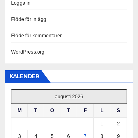
Logga in
Flöde för inlägg
Flöde för kommentarer
WordPress.org
KALENDER
augusti 2026
M
T
O
T
F
L
S
1
2
3
4
5
6
7
8
9