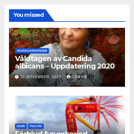
You missed
OKATEGORISERADE
Våldtagen av Candida
albicans – Uppdatering 2020
11 NOVEMBER, 2020
CONNIE
DJUR
POLITIK
Förbjud fyrverkerier!