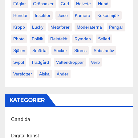
Fåglar
Grönsaker
Gud
Helvete
Hund
Hundar
Insekter
Juice
Kamera
Kokosmjölk
Kropp
Lucky
Metaforer
Moderaterna
Pengar
Photo
Politik
Reinfeldt
Rymden
Selleri
Själen
Smärta
Socker
Stress
Substantiv
Svpol
Trädgård
Vattendroppar
Verb
Versfötter
Älska
Änder
KATEGORIER
Candida
Digital konst