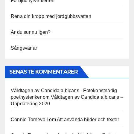
Förbjud fyrverkerier!
Rena din kropp med jordgubbsvatten
Är du sur nu igen?
Sångsvanar
SENASTE KOMMENTARER
Våldtagen av Candida albicans - Fotokonstnärlig
poethysteriker
om
Våldtagen av Candida albicans –
Uppdatering 2020
Connie Tornevall
om
Att använda bilder och texter