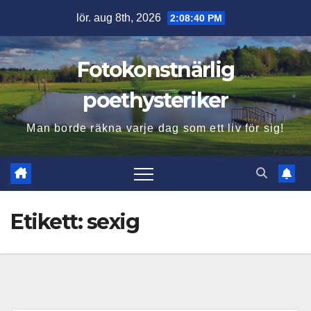
Hoppa
lör. aug 8th, 2026
2:08:41 PM
till
innehåll
Fotokonstnärlig
poethysteriker
Man borde räkna varje dag som ett liv för sig!
Etikett:
sexig