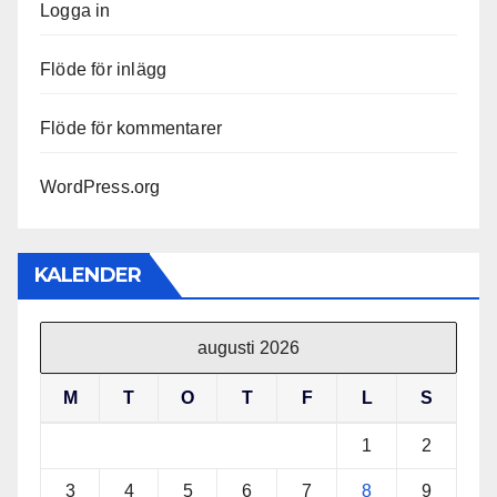
Logga in
Flöde för inlägg
Flöde för kommentarer
WordPress.org
KALENDER
augusti 2026
M
T
O
T
F
L
S
1
2
3
4
5
6
7
8
9