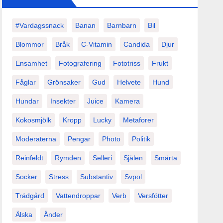
#vardagssnack
Banan
Barnbarn
Bil
Blommor
Bråk
C-Vitamin
Candida
Djur
Ensamhet
Fotografering
Fototriss
Frukt
Fåglar
Grönsaker
Gud
Helvete
Hund
Hundar
Insekter
Juice
Kamera
Kokosmjölk
Kropp
Lucky
Metaforer
Moderaterna
Pengar
Photo
Politik
Reinfeldt
Rymden
Selleri
Själen
Smärta
Socker
Stress
Substantiv
Svpol
Trädgård
Vattendroppar
Verb
Versfötter
Älska
Änder