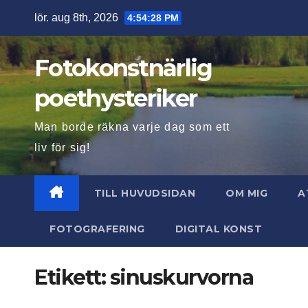
Hoppa
lör. aug 8th, 2026
4:54:29 PM
till
innehåll
Fotokonstnärlig
poethysteriker
Man borde räkna varje dag som ett
liv för sig!
TILL HUVUDSIDAN
OM MIG
A
FOTOGRAFERING
DIGITAL KONST
Etikett:
sinuskurvorna