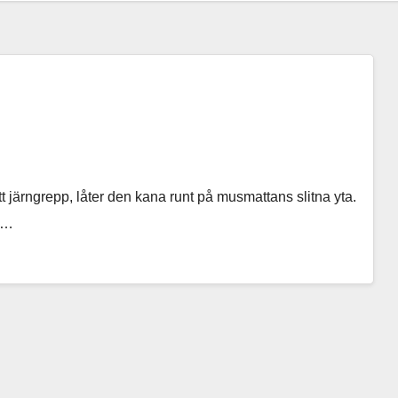
t järngrepp, låter den kana runt på musmattans slitna yta.
er…