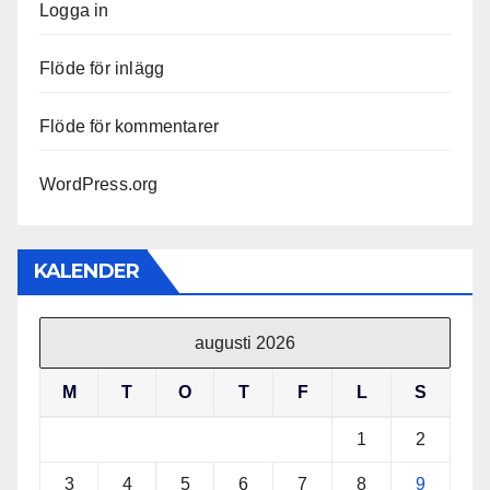
Logga in
Flöde för inlägg
Flöde för kommentarer
WordPress.org
KALENDER
augusti 2026
M
T
O
T
F
L
S
1
2
3
4
5
6
7
8
9