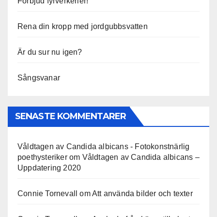
Förbjud fyrverkerier!
Rena din kropp med jordgubbsvatten
Är du sur nu igen?
Sångsvanar
SENASTE KOMMENTARER
Våldtagen av Candida albicans - Fotokonstnärlig
poethysteriker
om
Våldtagen av Candida albicans –
Uppdatering 2020
Connie Tornevall
om
Att använda bilder och texter