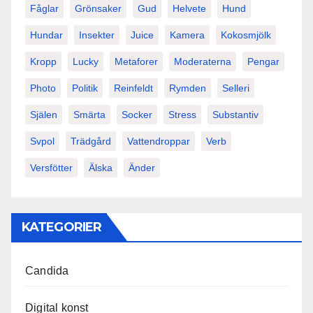
Fåglar
Grönsaker
Gud
Helvete
Hund
Hundar
Insekter
Juice
Kamera
Kokosmjölk
Kropp
Lucky
Metaforer
Moderaterna
Pengar
Photo
Politik
Reinfeldt
Rymden
Selleri
Själen
Smärta
Socker
Stress
Substantiv
Svpol
Trädgård
Vattendroppar
Verb
Versfötter
Älska
Änder
KATEGORIER
Candida
Digital konst