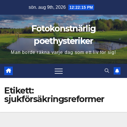
Hoppa
sön. aug 9th, 2026
12:22:16 PM
till
innehåll
Fotokonstnärlig
poethysteriker
Man borde räkna varje dag som ett liv för sig!
Etikett:
sjukförsäkringsreformer