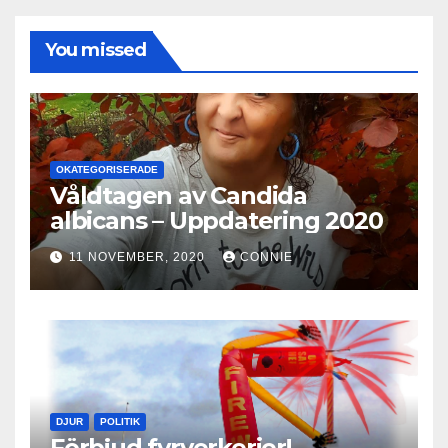
You missed
OKATEGORISERADE
Våldtagen av Candida
albicans – Uppdatering 2020
11 NOVEMBER, 2020
CONNIE
DJUR
POLITIK
Förbjud fyrverkerier!