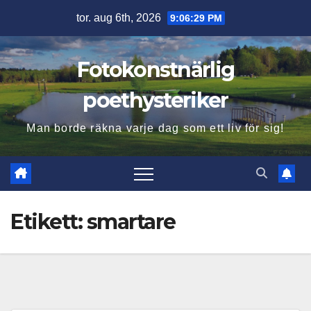
Hoppa
tor. aug 6th, 2026
9:06:31 PM
till
innehåll
Fotokonstnärlig
poethysteriker
Man borde räkna varje dag som ett liv för sig!
Etikett:
smartare