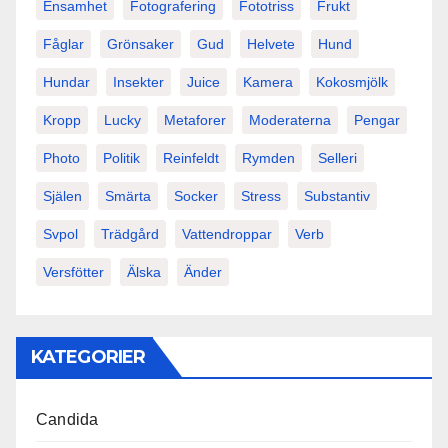
Ensamhet
Fotografering
Fototriss
Frukt
Fåglar
Grönsaker
Gud
Helvete
Hund
Hundar
Insekter
Juice
Kamera
Kokosmjölk
Kropp
Lucky
Metaforer
Moderaterna
Pengar
Photo
Politik
Reinfeldt
Rymden
Selleri
Själen
Smärta
Socker
Stress
Substantiv
Svpol
Trädgård
Vattendroppar
Verb
Versfötter
Älska
Änder
KATEGORIER
Candida