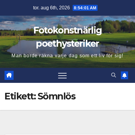
Hoppa
tor. aug 6th, 2026
8:54:02 AM
till
innehåll
Fotokonstnärlig
poethysteriker
Man borde räkna varje dag som ett liv för sig!
Etikett:
Sömnlös