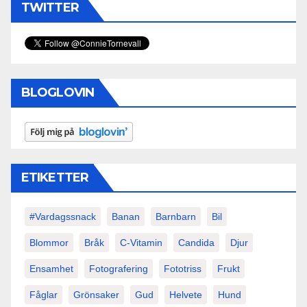
TWITTER
BLOGLOVIN
ETIKETTER
#vardagssnack
Banan
Barnbarn
Bil
Blommor
Bråk
C-Vitamin
Candida
Djur
Ensamhet
Fotografering
Fototriss
Frukt
Fåglar
Grönsaker
Gud
Helvete
Hund