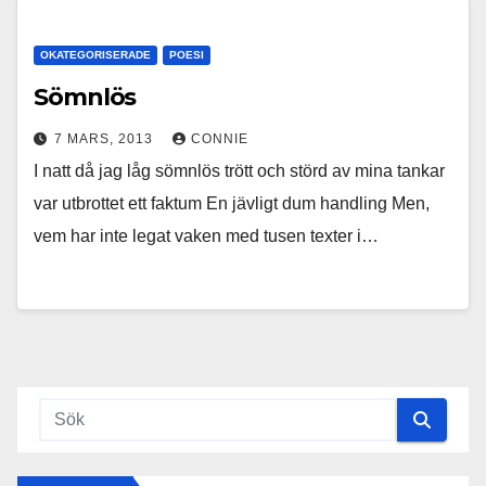
OKATEGORISERADE
POESI
Sömnlös
7 MARS, 2013
CONNIE
I natt då jag låg sömnlös trött och störd av mina tankar
var utbrottet ett faktum En jävligt dum handling Men,
vem har inte legat vaken med tusen texter i…