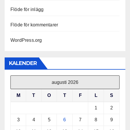
Flöde för inlägg
Flöde för kommentarer
WordPress.org
KALENDER
augusti 2026
M
T
O
T
F
L
S
1
2
3
4
5
6
7
8
9