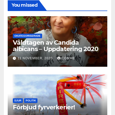
You missed
OKATEGORISERADE
Våldtagen av Candida
albicans – Uppdatering 2020
11 NOVEMBER, 2020
CONNIE
DJUR
POLITIK
Förbjud fyrverkerier!