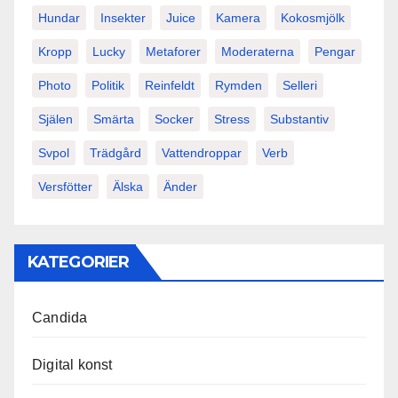
Hundar
Insekter
Juice
Kamera
Kokosmjölk
Kropp
Lucky
Metaforer
Moderaterna
Pengar
Photo
Politik
Reinfeldt
Rymden
Selleri
Själen
Smärta
Socker
Stress
Substantiv
Svpol
Trädgård
Vattendroppar
Verb
Versfötter
Älska
Änder
KATEGORIER
Candida
Digital konst