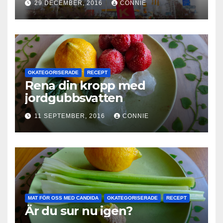
29 DECEMBER, 2016
CONNIE
OKATEGORISERADE
RECEPT
Rena din kropp med
jordgubbsvatten
11 SEPTEMBER, 2016
CONNIE
MAT FÖR OSS MED CANDIDA
OKATEGORISERADE
RECEPT
Är du sur nu igen?