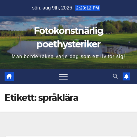
Hoppa
sön. aug 9th, 2026
2:23:13 PM
till
innehåll
Fotokonstnärlig
poethysteriker
Man borde räkna varje dag som ett liv för sig!
Etikett:
språklära