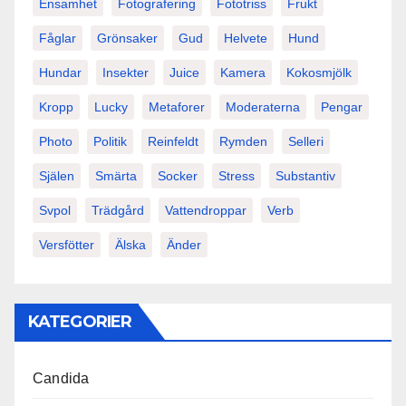
Ensamhet
Fotografering
Fototriss
Frukt
Fåglar
Grönsaker
Gud
Helvete
Hund
Hundar
Insekter
Juice
Kamera
Kokosmjölk
Kropp
Lucky
Metaforer
Moderaterna
Pengar
Photo
Politik
Reinfeldt
Rymden
Selleri
Själen
Smärta
Socker
Stress
Substantiv
Svpol
Trädgård
Vattendroppar
Verb
Versfötter
Älska
Änder
KATEGORIER
Candida