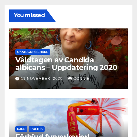
You missed
OKATEGORISERADE
Våldtagen av Candida
albicans – Uppdatering 2020
11 NOVEMBER, 2020
CONNIE
DJUR
POLITIK
Förbjud fyrverkerier!