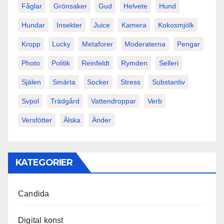
Fåglar
Grönsaker
Gud
Helvete
Hund
Hundar
Insekter
Juice
Kamera
Kokosmjölk
Kropp
Lucky
Metaforer
Moderaterna
Pengar
Photo
Politik
Reinfeldt
Rymden
Selleri
Själen
Smärta
Socker
Stress
Substantiv
Svpol
Trädgård
Vattendroppar
Verb
Versfötter
Älska
Änder
KATEGORIER
Candida
Digital konst