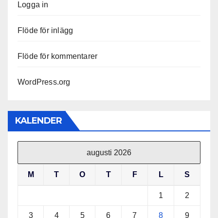
Logga in
Flöde för inlägg
Flöde för kommentarer
WordPress.org
KALENDER
augusti 2026
M
T
O
T
F
L
S
1
2
3
4
5
6
7
8
9