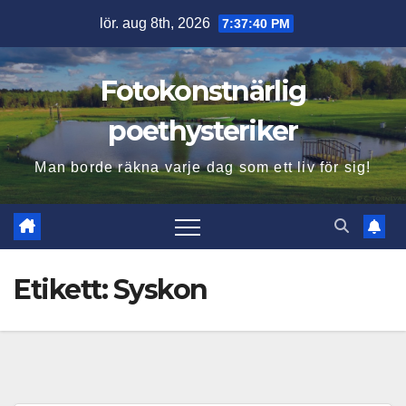
Hoppa
lör. aug 8th, 2026
7:37:41 PM
till
innehåll
Fotokonstnärlig
poethysteriker
Man borde räkna varje dag som ett liv för sig!
Etikett:
Syskon