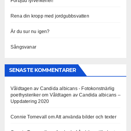
Förbjud fyrverkerier!
Rena din kropp med jordgubbsvatten
Är du sur nu igen?
Sångsvanar
SENASTE KOMMENTARER
Våldtagen av Candida albicans - Fotokonstnärlig
poethysteriker
om
Våldtagen av Candida albicans –
Uppdatering 2020
Connie Tornevall
om
Att använda bilder och texter