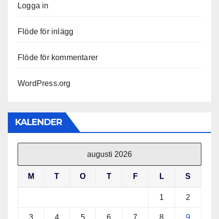
Logga in
Flöde för inlägg
Flöde för kommentarer
WordPress.org
KALENDER
augusti 2026
M
T
O
T
F
L
S
1
2
3
4
5
6
7
8
9