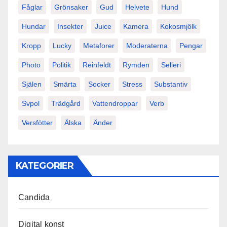
Fåglar
Grönsaker
Gud
Helvete
Hund
Hundar
Insekter
Juice
Kamera
Kokosmjölk
Kropp
Lucky
Metaforer
Moderaterna
Pengar
Photo
Politik
Reinfeldt
Rymden
Selleri
Själen
Smärta
Socker
Stress
Substantiv
Svpol
Trädgård
Vattendroppar
Verb
Versfötter
Älska
Änder
KATEGORIER
Candida
Digital konst