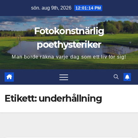
Hoppa
sön. aug 9th, 2026
12:01:15 PM
till
innehåll
Fotokonstnärlig
poethysteriker
Man borde räkna varje dag som ett liv för sig!
Etikett:
underhållning