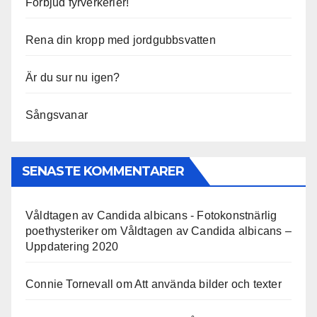
Förbjud fyrverkerier!
Rena din kropp med jordgubbsvatten
Är du sur nu igen?
Sångsvanar
SENASTE KOMMENTARER
Våldtagen av Candida albicans - Fotokonstnärlig
poethysteriker
om
Våldtagen av Candida albicans –
Uppdatering 2020
Connie Tornevall
om
Att använda bilder och texter