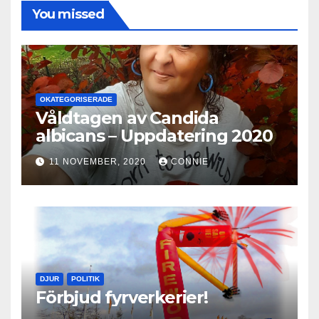
You missed
OKATEGORISERADE
Våldtagen av Candida
albicans – Uppdatering 2020
11 NOVEMBER, 2020
CONNIE
DJUR
POLITIK
Förbjud fyrverkerier!