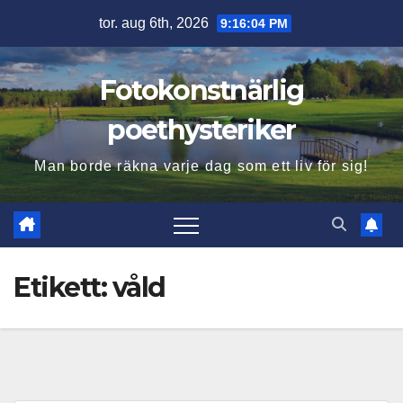
Hoppa
tor. aug 6th, 2026
9:16:05 PM
till
innehåll
Fotokonstnärlig
poethysteriker
Man borde räkna varje dag som ett liv för sig!
Etikett:
våld