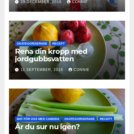
29 DECEMBER, 2016
CONNIE
OKATEGORISERADE
RECEPT
Rena din kropp med
jordgubbsvatten
11 SEPTEMBER, 2016
CONNIE
MAT FÖR OSS MED CANDIDA
OKATEGORISERADE
RECEPT
Är du sur nu igen?