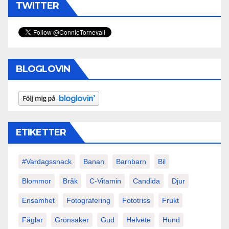
TWITTER
BLOGLOVIN
ETIKETTER
#vardagssnack
Banan
Barnbarn
Bil
Blommor
Bråk
C-Vitamin
Candida
Djur
Ensamhet
Fotografering
Fototriss
Frukt
Fåglar
Grönsaker
Gud
Helvete
Hund