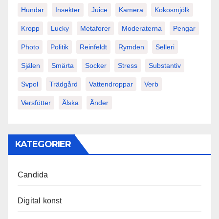
Hundar
Insekter
Juice
Kamera
Kokosmjölk
Kropp
Lucky
Metaforer
Moderaterna
Pengar
Photo
Politik
Reinfeldt
Rymden
Selleri
Själen
Smärta
Socker
Stress
Substantiv
Svpol
Trädgård
Vattendroppar
Verb
Versfötter
Älska
Änder
KATEGORIER
Candida
Digital konst