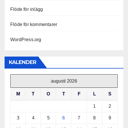
Flöde för inlägg
Flöde för kommentarer
WordPress.org
KALENDER
augusti 2026
M
T
O
T
F
L
S
1
2
3
4
5
6
7
8
9