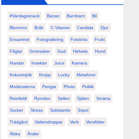
#vardagssnack
Banan
Barnbarn
Bil
Blommor
Bråk
C-Vitamin
Candida
Djur
Ensamhet
Fotografering
Fototriss
Frukt
Fåglar
Grönsaker
Gud
Helvete
Hund
Hundar
Insekter
Juice
Kamera
Kokosmjölk
Kropp
Lucky
Metaforer
Moderaterna
Pengar
Photo
Politik
Reinfeldt
Rymden
Selleri
Själen
Smärta
Socker
Stress
Substantiv
Svpol
Trädgård
Vattendroppar
Verb
Versfötter
Älska
Änder