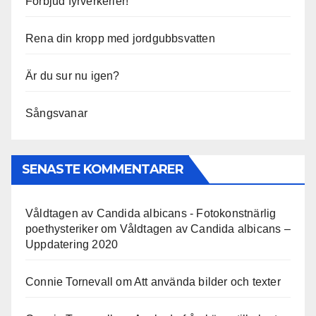
Förbjud fyrverkerier!
Rena din kropp med jordgubbsvatten
Är du sur nu igen?
Sångsvanar
SENASTE KOMMENTARER
Våldtagen av Candida albicans - Fotokonstnärlig
poethysteriker
om
Våldtagen av Candida albicans –
Uppdatering 2020
Connie Tornevall
om
Att använda bilder och texter