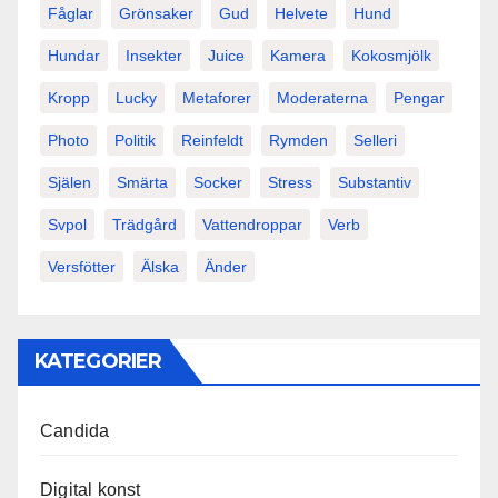
Fåglar
Grönsaker
Gud
Helvete
Hund
Hundar
Insekter
Juice
Kamera
Kokosmjölk
Kropp
Lucky
Metaforer
Moderaterna
Pengar
Photo
Politik
Reinfeldt
Rymden
Selleri
Själen
Smärta
Socker
Stress
Substantiv
Svpol
Trädgård
Vattendroppar
Verb
Versfötter
Älska
Änder
KATEGORIER
Candida
Digital konst