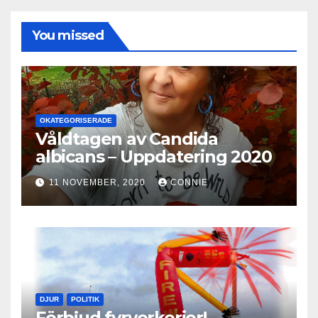
You missed
OKATEGORISERADE
Våldtagen av Candida
albicans – Uppdatering 2020
11 NOVEMBER, 2020
CONNIE
DJUR
POLITIK
Förbjud fyrverkerier!