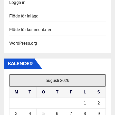
Logga in
Flöde för inlägg
Flöde för kommentarer
WordPress.org
KALENDER
augusti 2026
M
T
O
T
F
L
S
1
2
3
4
5
6
7
8
9