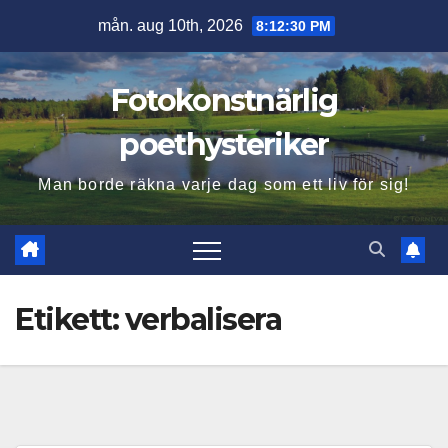
Hoppa
mån. aug 10th, 2026
8:12:31 PM
till
innehåll
Fotokonstnärlig
poethysteriker
Man borde räkna varje dag som ett liv för sig!
Etikett:
verbalisera