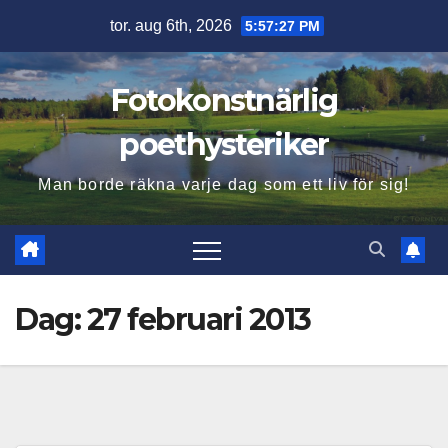
Hoppa
tor. aug 6th, 2026
5:57:28 PM
till
innehåll
Fotokonstnärlig
poethysteriker
Man borde räkna varje dag som ett liv för sig!
Dag:
27 februari 2013