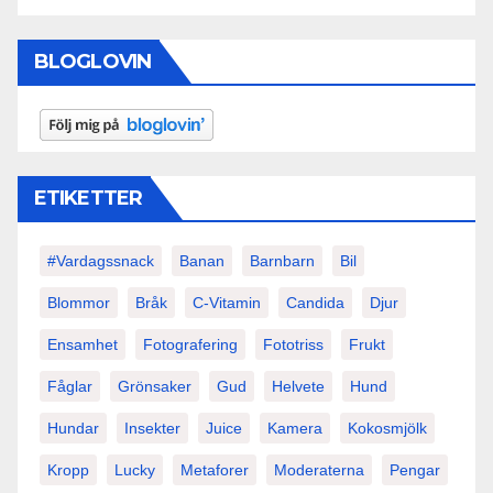
BLOGLOVIN
ETIKETTER
#vardagssnack
Banan
Barnbarn
Bil
Blommor
Bråk
C-Vitamin
Candida
Djur
Ensamhet
Fotografering
Fototriss
Frukt
Fåglar
Grönsaker
Gud
Helvete
Hund
Hundar
Insekter
Juice
Kamera
Kokosmjölk
Kropp
Lucky
Metaforer
Moderaterna
Pengar