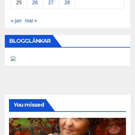
25
26
27
28
« jan
mar »
BLOGGLÄNKAR
You missed