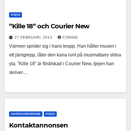
POESI
”Kille 18” och Courier New
27 FEBRUARI, 2013
CONNIE
Värmen sprider sig i hans kropp. Han håller musen i
ett järngrepp, låter den kana runt på musmattans slitna
yta. ”Kille 18” är förälskad i Courier New, tjejen han
skriver…
OKATEGORISERADE
POESI
Kontaktannonsen