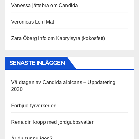
Vanessa jättebra om Candida
Veronicas Lchf Mat
Zara Öberg info om Kaprylsyra (kokosfett)
SENASTE INLÄGGEN
Våldtagen av Candida albicans – Uppdatering
2020
Förbjud fyrverkerier!
Rena din kropp med jordgubbsvatten
Är du sur nu igen?