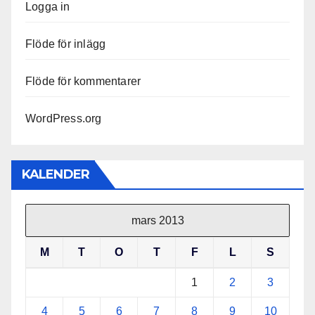
Logga in
Flöde för inlägg
Flöde för kommentarer
WordPress.org
KALENDER
mars 2013
M
T
O
T
F
L
S
1
2
3
4
5
6
7
8
9
10