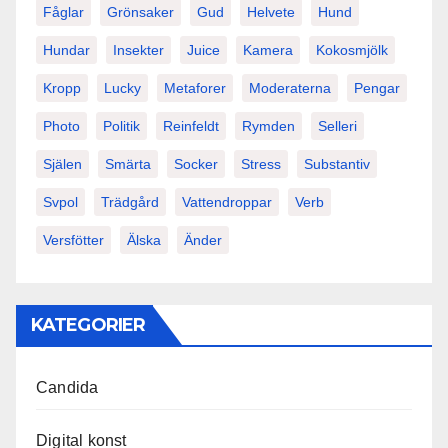
Fåglar
Grönsaker
Gud
Helvete
Hund
Hundar
Insekter
Juice
Kamera
Kokosmjölk
Kropp
Lucky
Metaforer
Moderaterna
Pengar
Photo
Politik
Reinfeldt
Rymden
Selleri
Själen
Smärta
Socker
Stress
Substantiv
Svpol
Trädgård
Vattendroppar
Verb
Versfötter
Älska
Änder
KATEGORIER
Candida
Digital konst