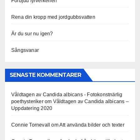
Förbjud fyrverkerier!
Rena din kropp med jordgubbsvatten
Är du sur nu igen?
Sångsvanar
SENASTE KOMMENTARER
Våldtagen av Candida albicans - Fotokonstnärlig
poethysteriker
om
Våldtagen av Candida albicans –
Uppdatering 2020
Connie Tornevall
om
Att använda bilder och texter