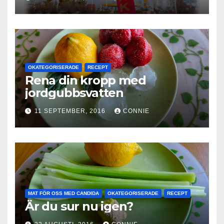
OKATEGORISERADE
RECEPT
Rena din kropp med
jordgubbsvatten
11 SEPTEMBER, 2016
CONNIE
MAT FÖR OSS MED CANDIDA
OKATEGORISERADE
RECEPT
Är du sur nu igen?