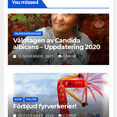
You missed
OKATEGORISERADE
Våldtagen av Candida
albicans – Uppdatering 2020
11 NOVEMBER, 2020
CONNIE
DJUR
POLITIK
Förbjud fyrverkerier!
29 DECEMBER, 2016
CONNIE