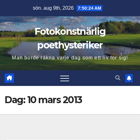
Hoppa
sön. aug 9th, 2026
7:50:25 AM
till
innehåll
Fotokonstnärlig
poethysteriker
Man borde räkna varje dag som ett liv för sig!
Dag:
10 mars 2013