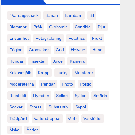
#vardagssnack
Banan
Barnbarn
Bil
Blommor
Bråk
C-Vitamin
Candida
Djur
Ensamhet
Fotografering
Fototriss
Frukt
Fåglar
Grönsaker
Gud
Helvete
Hund
Hundar
Insekter
Juice
Kamera
Kokosmjölk
Kropp
Lucky
Metaforer
Moderaterna
Pengar
Photo
Politik
Reinfeldt
Rymden
Selleri
Själen
Smärta
Socker
Stress
Substantiv
Svpol
Trädgård
Vattendroppar
Verb
Versfötter
Älska
Änder