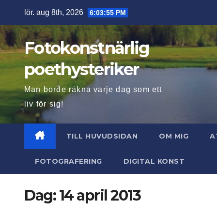
Hoppa
lör. aug 8th, 2026
6:03:56 PM
till
innehåll
Fotokonstnärlig
poethysteriker
Man borde räkna varje dag som ett
liv för sig!
TILL HUVUDSIDAN
OM MIG
A
FOTOGRAFERING
DIGITAL KONST
Dag:
14 april 2013