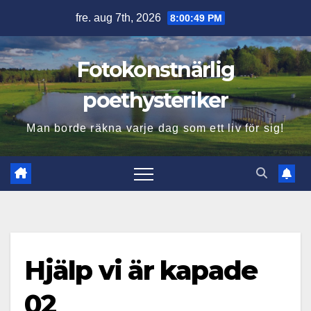
Hoppa
fre. aug 7th, 2026
8:00:50 PM
till
innehåll
Fotokonstnärlig
poethysteriker
Man borde räkna varje dag som ett liv för sig!
Hjälp vi är kapade
02