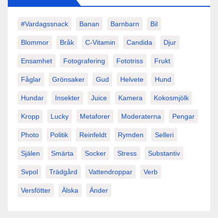
#vardagssnack
Banan
Barnbarn
Bil
Blommor
Bråk
C-Vitamin
Candida
Djur
Ensamhet
Fotografering
Fototriss
Frukt
Fåglar
Grönsaker
Gud
Helvete
Hund
Hundar
Insekter
Juice
Kamera
Kokosmjölk
Kropp
Lucky
Metaforer
Moderaterna
Pengar
Photo
Politik
Reinfeldt
Rymden
Selleri
Själen
Smärta
Socker
Stress
Substantiv
Svpol
Trädgård
Vattendroppar
Verb
Versfötter
Älska
Änder