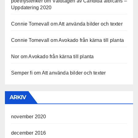
poethysteriker
om
Våldtagen av Candida albicans –
Uppdatering 2020
Connie Tornevall
om
Att använda bilder och texter
Connie Tornevall
om
Avokado från kärna till planta
Nor
om
Avokado från kärna till planta
Semper fi
om
Att använda bilder och texter
ARKIV
november 2020
december 2016