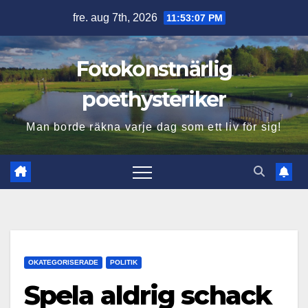
Hoppa
fre. aug 7th, 2026
11:53:08 PM
till
innehåll
Fotokonstnärlig
poethysteriker
Man borde räkna varje dag som ett liv för sig!
OKATEGORISERADE
POLITIK
Spela aldrig schack