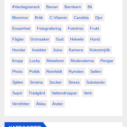
#vardagssnack
Banan
Barnbarn
Bil
Blommor
Bråk
C-Vitamin
Candida
Djur
Ensamhet
Fotografering
Fototriss
Frukt
Fåglar
Grönsaker
Gud
Helvete
Hund
Hundar
Insekter
Juice
Kamera
Kokosmjölk
Kropp
Lucky
Metaforer
Moderaterna
Pengar
Photo
Politik
Reinfeldt
Rymden
Selleri
Själen
Smärta
Socker
Stress
Substantiv
Svpol
Trädgård
Vattendroppar
Verb
Versfötter
Älska
Änder