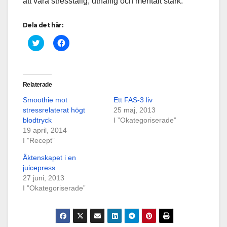
att vara stresstålig, uthållig och mentalt stark.
Dela det här:
K
K
l
l
i
i
c
c
k
k
a
a
f
f
Relaterade
ö
ö
r
r
Smoothie mot
Ett FAS-3 liv
a
a
t
t
stressrelaterat högt
25 maj, 2013
t
t
blodtryck
d
d
I ”Okategoriserade”
e
e
19 april, 2014
l
l
a
a
I ”Recept”
p
p
å
å
Äktenskapet i en
T
F
w
a
juicepress
i
c
27 juni, 2013
t
e
t
b
I ”Okategoriserade”
e
o
r
o
(
k
Ö
(
p
Ö
p
p