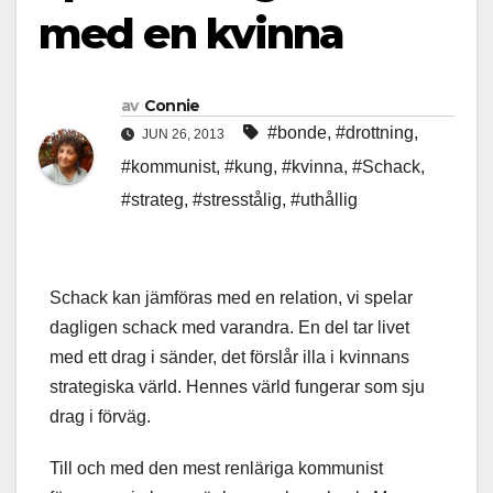
med en kvinna
av
Connie
#bonde
,
#drottning
,
JUN 26, 2013
#kommunist
,
#kung
,
#kvinna
,
#Schack
,
#strateg
,
#stresstålig
,
#uthållig
Schack kan jämföras med en relation, vi spelar
dagligen schack med varandra. En del tar livet
med ett drag i sänder, det förslår illa i kvinnans
strategiska värld. Hennes värld fungerar som sju
drag i förväg.
Till och med den mest renläriga kommunist