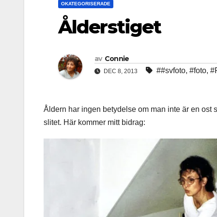
OKATEGORISERADE
Ålderstiget
av
Connie
##svfoto
,
#foto
,
#F
DEC 8, 2013
Åldern har ingen betydelse om man inte är en ost 
slitet. Här kommer mitt bidrag: