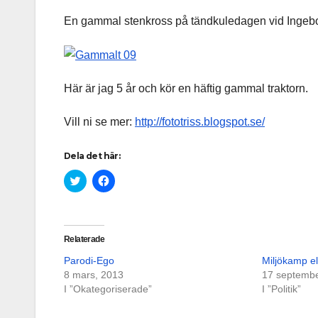
En gammal stenkross på tändkuledagen vid Ingebo
Här är jag 5 år och kör en häftig gammal traktorn.
Vill ni se mer:
http://fototriss.blogspot.se/
Dela det här:
K
K
l
l
i
i
c
c
k
k
a
a
f
f
Relaterade
ö
ö
r
r
Parodi-Ego
Miljökamp el
a
a
t
t
8 mars, 2013
17 septembe
t
t
I ”Okategoriserade”
d
d
I ”Politik”
e
e
l
l
a
a