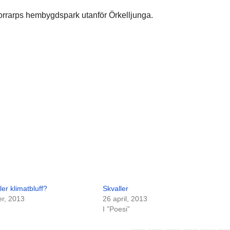
rrarps hembygdspark utanför Örkelljunga.
ler klimatbluff?
Skvaller
r, 2013
26 april, 2013
I ”Poesi”