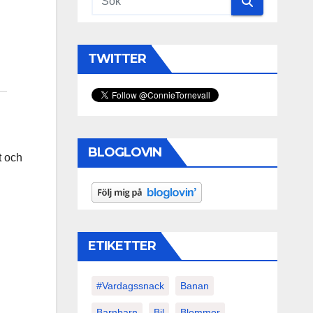
TWITTER
BLOGLOVIN
t och
ETIKETTER
#vardagssnack
Banan
Barnbarn
Bil
Blommor