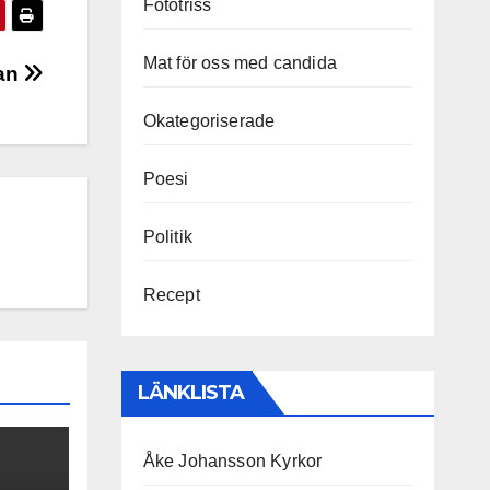
Fototriss
Mat för oss med candida
lan
Okategoriserade
Poesi
Politik
Recept
LÄNKLISTA
Åke Johansson Kyrkor