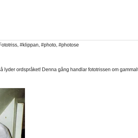
ototriss
,
#klippan
,
#photo
,
#photose
så lyder ordspråket! Denna gång handlar fototrissen om gammal