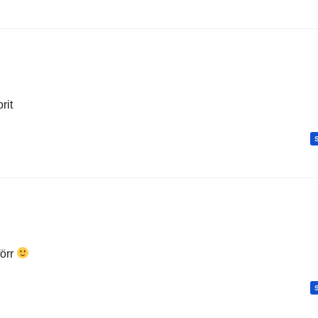
rit
förr