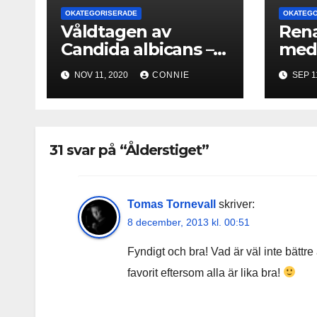
OKATEGORISERADE
OKATEGO
Våldtagen av
Rena
Candida albicans –
me
Uppdatering 2020
jord
NOV 11, 2020
CONNIE
SEP 1
31 svar på “Ålderstiget”
Tomas Tornevall
skriver:
8 december, 2013 kl. 00:51
Fyndigt och bra! Vad är väl inte bättr
favorit eftersom alla är lika bra!