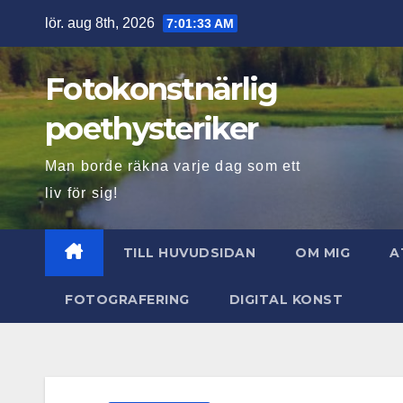
Hoppa
lör. aug 8th, 2026
7:01:34 AM
till
innehåll
Fotokonstnärlig
poethysteriker
Man borde räkna varje dag som ett
liv för sig!
TILL HUVUDSIDAN
OM MIG
A
FOTOGRAFERING
DIGITAL KONST