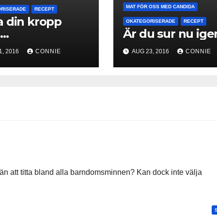
MAT FÖR OSS MED CANDIDA
RISERADE
RECEPT
 din kropp
OKATEGORISERADE
RECEPT
d
Är du sur nu ige
gubbsvatten
1, 2016
CONNIE
AUG 23, 2016
CONNIE
e än att titta bland alla barndomsminnen? Kan dock inte välja