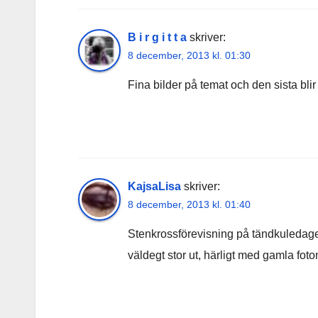
B i r g i t t a
skriver:
8 december, 2013 kl. 01:30
Fina bilder på temat och den sista blir 
KajsaLisa
skriver:
8 december, 2013 kl. 01:40
Stenkrossförevisning på tändkuledagen
väldegt stor ut, härligt med gamla foto