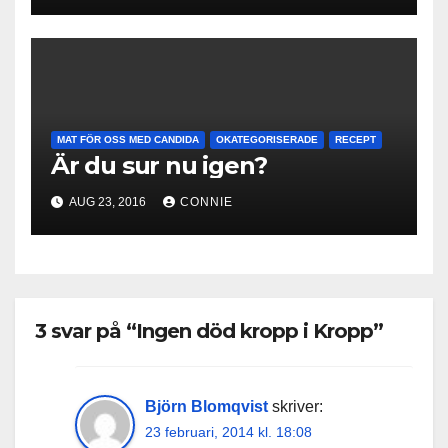
MAT FÖR OSS MED CANDIDA
OKATEGORISERADE
RECEPT
Är du sur nu igen?
AUG 23, 2016
CONNIE
3 svar på “Ingen död kropp i Kropp”
Björn Blomqvist
skriver:
23 februari, 2014 kl. 18:08