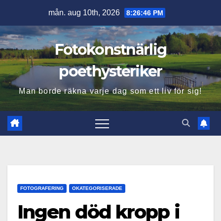
Hoppa
mån. aug 10th, 2026
8:26:47 PM
till
innehåll
Fotokonstnärlig
poethysteriker
Man borde räkna varje dag som ett liv för sig!
FOTOGRAFERING
OKATEGORISERADE
Ingen död kropp i