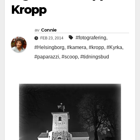
Kropp
av
Connie
#fotografering
,
FEB 23, 2014
#Helsingborg
,
#kamera
,
#kropp
,
#Kyrka
,
#paparazzi
,
#scoop
,
#tidningsbud