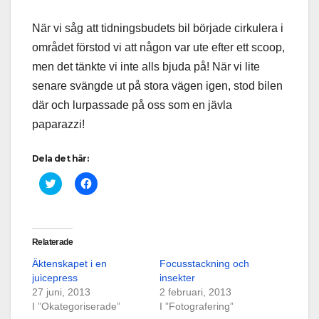
När vi såg att tidningsbudets bil började cirkulera i
området förstod vi att någon var ute efter ett scoop,
men det tänkte vi inte alls bjuda på! När vi lite
senare svängde ut på stora vägen igen, stod bilen
där och lurpassade på oss som en jävla
paparazzi!
Dela det här:
K
K
l
l
i
i
c
c
k
k
a
a
f
f
Relaterade
ö
ö
r
r
Äktenskapet i en
Focusstackning och
a
a
t
t
juicepress
insekter
t
t
27 juni, 2013
d
d
2 februari, 2013
e
e
I ”Okategoriserade”
I ”Fotografering”
l
l